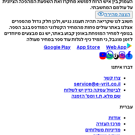
העמוק בין איש הרוח למושא מחקרו ואת השפעת המהפכה הציונית
על עולמם המחשבתי.
הצצה מהירה
חשוב לנו שקריאה תהיה תענוג נגיש, ולכן חלק גדול מהספרים
אצלנו באתר עולים פחות מהמחיר הקטלוגי המודפס בגב הספר.
בנוסף למחיר המופחת באופן קבוע באתר, יש גם מבצעים מיוחדים
לזמן מוגבל, כי תמיד כיף לגלות עוד ספר במחיר מעולה
Google Play
App Store
Web App
דברו איתנו
צרו קשר
service@e-vrit.co.il
לביטול עסקה
כדין יש לשלוח
שם מלא, ת.ז ומס
'
הזמנה
עברית
אודות
מרכז העזרה
מדיניות משלוחים