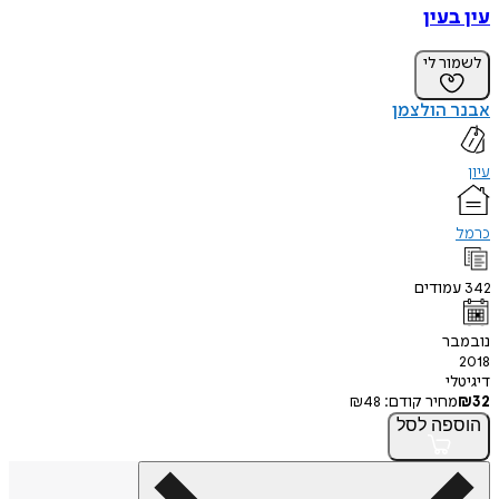
עין בעין
לשמור לי
אבנר הולצמן
עיון
כרמל
342
עמודים
נובמבר
2018
דיגיטלי
32
₪
מחיר קודם:
48
₪
הוספה
לסל