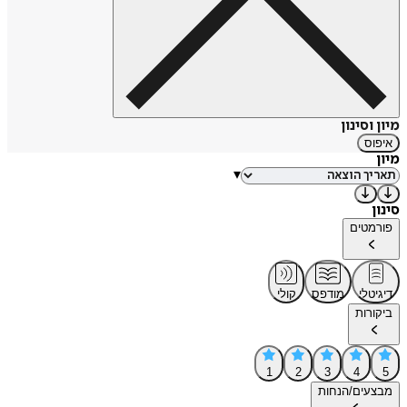
מיון וסינון
איפוס
מיון
▾
סינון
פורמטים
דיגיטלי
מודפס
קולי
ביקורות
1
2
3
4
5
מבצעים/הנחות