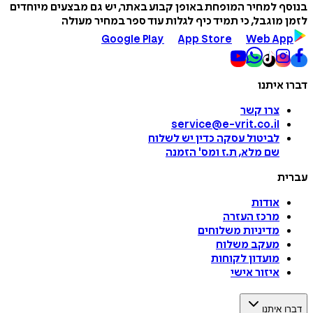
בנוסף למחיר המופחת באופן קבוע באתר, יש גם מבצעים מיוחדים
לזמן מוגבל, כי תמיד כיף לגלות עוד ספר במחיר מעולה
Google Play
App Store
Web App
דברו איתנו
צרו קשר
service@e-vrit.co.il
לביטול עסקה
כדין יש לשלוח
שם מלא, ת.ז ומס
'
הזמנה
עברית
אודות
מרכז העזרה
מדיניות משלוחים
מעקב משלוח
מועדון לקוחות
איזור אישי
דברו איתנו