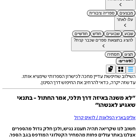
מבצעים
ספרייה ציבורית
עלו לאתר
שבוע
שבועיים
חודש
חודשיים
להציג בתוצאות ספרים שכבר קנית?
תציגו
תסתירו
›
0
ספרים
השילוב שחיפשת עדיין מחכה לכישרון הספרותי שימציא אותו.
עד שזה יקרה, כדאי להרחיב את החיפוש דרך הסינון.
״לא משנה באיזה דרך תלכי, אמר החתול - בתנאי
שאגיע לאנשהו״
אליס בארץ הפלאות / לואיס קרול
חשוב לנו שקריאה תהיה תענוג נגיש, ולכן חלק גדול מהספרים
אצלנו באתר עולים פחות מהמחיר הקטלוגי המודפס בגב הספר.