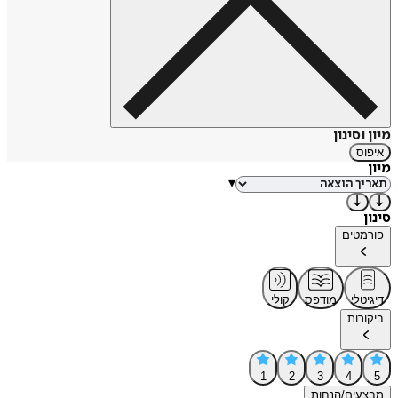
מיון וסינון
איפוס
מיון
▾
סינון
פורמטים
דיגיטלי
מודפס
קולי
ביקורות
1
2
3
4
5
מבצעים/הנחות