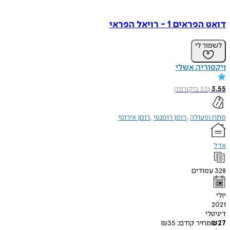
דואט הפראים 1 - רויאל הפראי
לשמור לי
ויקטוריה אשלי
3.55
(
33
ביקורות
)
מתח ופעולה
רומן רומנטי
רומן אירוטי
אדל
328
עמודים
יולי
2021
דיגיטלי
27
₪
מחיר קודם:
35
₪