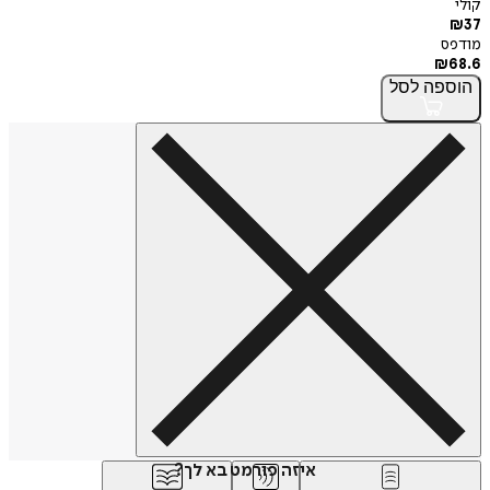
קולי
₪
37
מודפס
₪
68.6
הוספה
לסל
איזה פורמט בא לך?