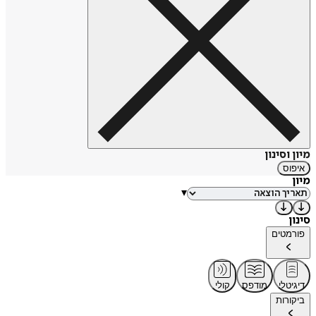
מיון וסינון
איפוס
מיון
▾
סינון
פורמטים
דיגיטלי
מודפס
קולי
ביקורות