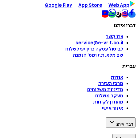
Google Play
App Store
Web App
דברו איתנו
צרו קשר
service@e-vrit.co.il
לביטול עסקה
כדין יש לשלוח
שם מלא, ת.ז ומס
'
הזמנה
עברית
אודות
מרכז העזרה
מדיניות משלוחים
מעקב משלוח
מועדון לקוחות
איזור אישי
דברו איתנו