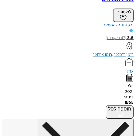
לשמור לי
ויקטוריה אשלי
3.6
(
47
ביקורות
)
רומן רומנטי
רומן אירוטי
אדל
יולי
2021
דיגיטלי
₪
55
הוספה
לסל