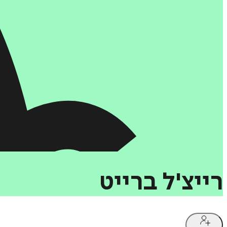
רייצ'ל
ברייט