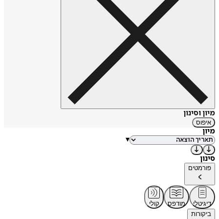
מיון וסינון
איפוס
מיון
▾
סינון
פורמטים
דיגיטלי
מודפס
קולי
ביקורות