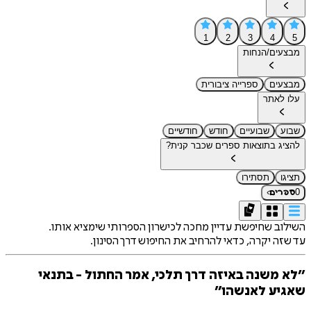
1
2
3
4
5
מבצעים/הנחות
מבצעים
ספרייה ציבורית
עלו לאתר
שבוע
שבועיים
חודש
חודשיים
להציג בתוצאות ספרים שכבר קנית?
תציגו
תסתירו
›
0
ספרים
השילוב שחיפשת עדיין מחכה לכישרון הספרותי שימציא אותו.
עד שזה יקרה, כדאי להרחיב את החיפוש דרך הסינון.
״לא משנה באיזה דרך תלכי, אמר החתול - בתנאי
שאגיע לאנשהו״