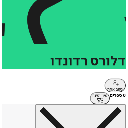
דלורס
רדונדו
עקוב אחרי
0 ספרים
מיון וסינון