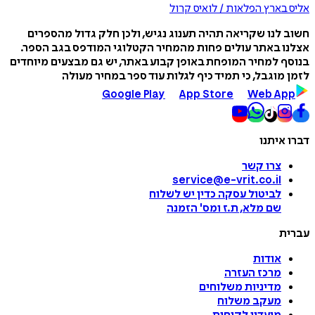
אליס בארץ הפלאות / לואיס קרול
חשוב לנו שקריאה תהיה תענוג נגיש, ולכן חלק גדול מהספרים
אצלנו באתר עולים פחות מהמחיר הקטלוגי המודפס בגב הספר.
בנוסף למחיר המופחת באופן קבוע באתר, יש גם מבצעים מיוחדים
לזמן מוגבל, כי תמיד כיף לגלות עוד ספר במחיר מעולה
Google Play
App Store
Web App
דברו איתנו
צרו קשר
service@e-vrit.co.il
לביטול עסקה
כדין יש לשלוח
שם מלא, ת.ז ומס
'
הזמנה
עברית
אודות
מרכז העזרה
מדיניות משלוחים
מעקב משלוח