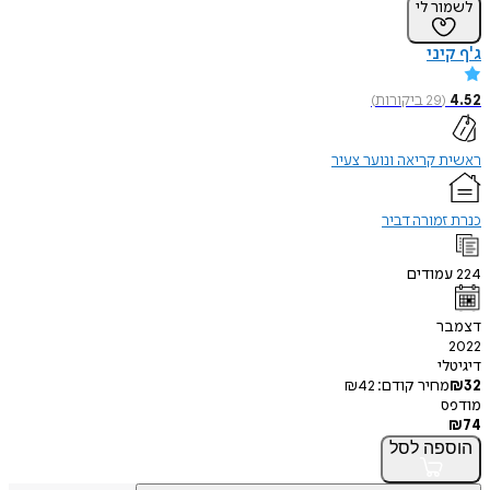
לשמור לי
ג'ף קיני
4.52
(
29
ביקורות
)
ראשית קריאה ונוער צעיר
כנרת זמורה דביר
224
עמודים
דצמבר
2022
דיגיטלי
32
₪
מחיר קודם:
42
₪
מודפס
₪
74
הוספה
לסל