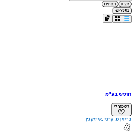
תציגו
תסתירו
›
1
ספרים
חופש בע"מ
לשמור לי
בריאן מ. קרני
אייזק גץ