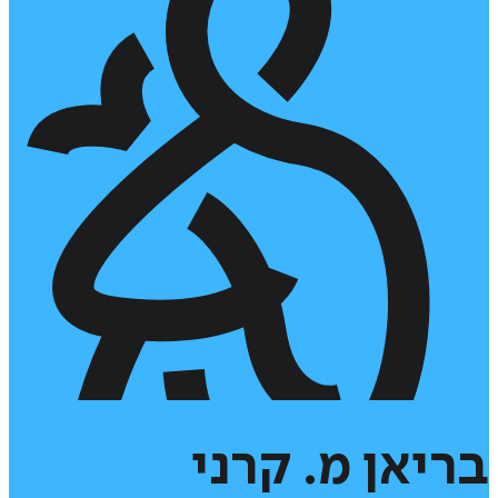
בריאן
מ.
קרני