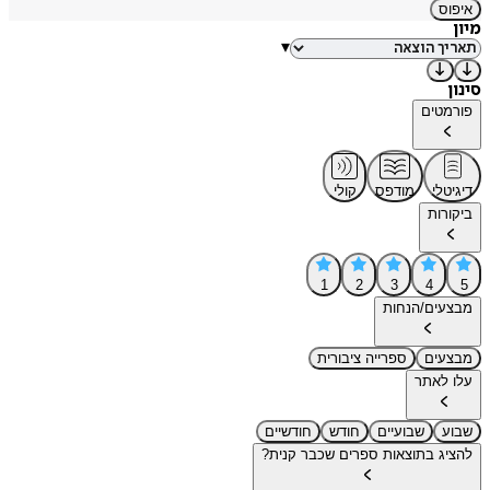
איפוס
מיון
▾
סינון
פורמטים
דיגיטלי
מודפס
קולי
ביקורות
1
2
3
4
5
מבצעים/הנחות
מבצעים
ספרייה ציבורית
עלו לאתר
שבוע
שבועיים
חודש
חודשיים
להציג בתוצאות ספרים שכבר קנית?