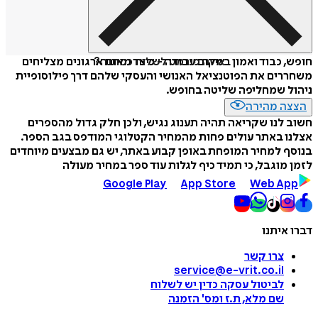
איזה פורמט לשלוח כמתנה?
חופש, כבוד ואמון במקום עבודה - כיצד מאות ארגונים מצליחים
משחררים את הפוטנציאל האנושי והעסקי שלהם דרך פילוסופיית
ניהול שמחליפה שליטה בחופש.
הצצה מהירה
חשוב לנו שקריאה תהיה תענוג נגיש, ולכן חלק גדול מהספרים
אצלנו באתר עולים פחות מהמחיר הקטלוגי המודפס בגב הספר.
בנוסף למחיר המופחת באופן קבוע באתר, יש גם מבצעים מיוחדים
לזמן מוגבל, כי תמיד כיף לגלות עוד ספר במחיר מעולה
Google Play
App Store
Web App
דברו איתנו
צרו קשר
service@e-vrit.co.il
לביטול עסקה
כדין יש לשלוח
שם מלא, ת.ז ומס
'
הזמנה