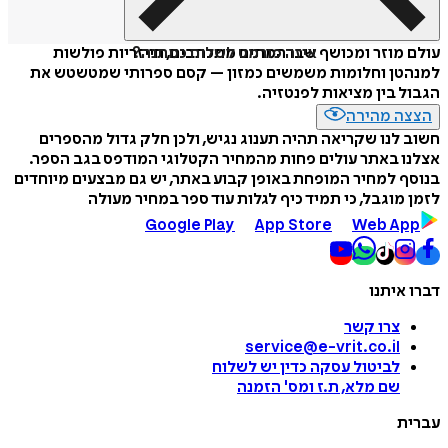
איזה פורמט לשלוח כמתנה?
עולם מוזר ומכושף שבו המתים מתכתבים, חייזריות פולשות
למנהטן וחלומות משמשים כמזון – קסם ספרותי שמטשטש את
הגבול בין מציאות לפנטזיה.
הצצה מהירה
חשוב לנו שקריאה תהיה תענוג נגיש, ולכן חלק גדול מהספרים
אצלנו באתר עולים פחות מהמחיר הקטלוגי המודפס בגב הספר.
בנוסף למחיר המופחת באופן קבוע באתר, יש גם מבצעים מיוחדים
לזמן מוגבל, כי תמיד כיף לגלות עוד ספר במחיר מעולה
Google Play
App Store
Web App
דברו איתנו
צרו קשר
service@e-vrit.co.il
לביטול עסקה
כדין יש לשלוח
שם מלא, ת.ז ומס
'
הזמנה
עברית