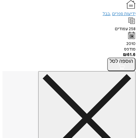
ידיעות ספרים
בבל
258
עמודים
2010
מודפס
₪
61.6
הוספה
לסל