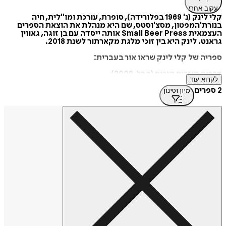
עקוב אחרי
קלי לינק (נ' 1969 בפלורידה), סופרת, עורכת ומו"לית, חיה
בנורת'המפטון, מסצ'וסטס, שם היא מנהלת את הוצאת הספרים
העצמאית Small Beer Press אותה ייסדה עם בן זוגה, גאווין
גראנט. לינק היא בין זוכי מלגת מקארתור לשנת 2018.
ספריה של קלי לינק שראו אור בעברית:
דברים מוזרים קורים (בבל, 2009)
לקרוא עוד
כישוף למתחילים (בבל, 2013)
2 ספרים
מיון וסינון