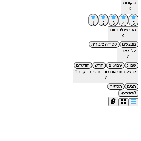
ביקורות
1
2
3
4
5
מבצעים/הנחות
מבצעים
ספרייה ציבורית
עלו לאתר
שבוע
שבועיים
חודש
חודשיים
להציג בתוצאות ספרים שכבר קנית?
תציגו
תסתירו
›
3
ספרים