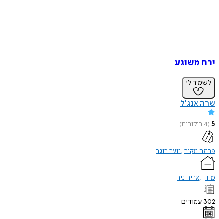
ירח משוגע
לשמור לי
שרה אנג'ל
5
(
4
ביקורות
)
פרוזה מקור
נוער בוגר
מודן
אריה ניר
302
עמודים