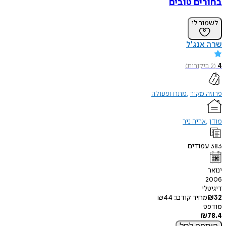
בחורים טובים
לשמור לי
שרה אנג'ל
4
(
2
ביקורות
)
פרוזה מקור
מתח ופעולה
מודן
אריה ניר
383
עמודים
ינואר
2006
דיגיטלי
32
₪
מחיר קודם:
44
₪
מודפס
₪
78.4