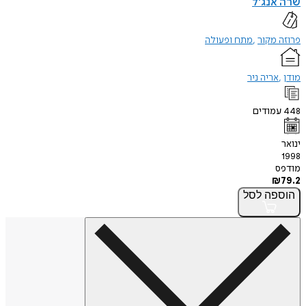
שרה אנג'ל
פרוזה מקור
מתח ופעולה
מודן
אריה ניר
448
עמודים
ינואר
1998
מודפס
₪
79.2
הוספה
לסל