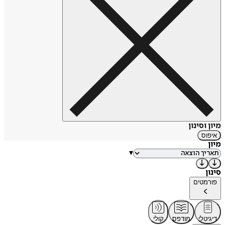
מיון וסינון
איפוס
מיון
▾
סינון
פורמטים
דיגיטלי
מודפס
קולי