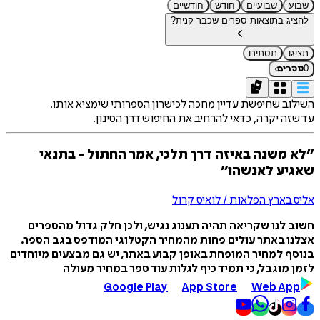
שבוע
שבועיים
חודש
חודשיים
להציג בתוצאות ספרים שכבר קנית?
תציגו
תסתירו
›
0
ספרים
השילוב שחיפשת עדיין מחכה לכישרון הספרותי שימציא אותו.
עד שזה יקרה, כדאי להרחיב את החיפוש דרך הסינון.
״לא משנה באיזה דרך תלכי, אמר החתול - בתנאי
שאגיע לאנשהו״
אליס בארץ הפלאות / לואיס קרול
חשוב לנו שקריאה תהיה תענוג נגיש, ולכן חלק גדול מהספרים
אצלנו באתר עולים פחות מהמחיר הקטלוגי המודפס בגב הספר.
בנוסף למחיר המופחת באופן קבוע באתר, יש גם מבצעים מיוחדים
לזמן מוגבל, כי תמיד כיף לגלות עוד ספר במחיר מעולה
Google Play
App Store
Web App