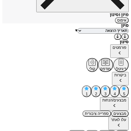
מיון וסינון
איפוס
מיון
▾
סינון
פורמטים
דיגיטלי
מודפס
קולי
ביקורות
1
2
3
4
5
מבצעים/הנחות
מבצעים
ספרייה ציבורית
עלו לאתר