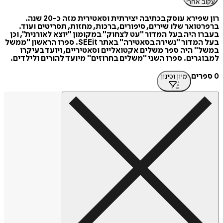
עקוב אחרי
רון שפירא עוסק בכתיבה יצירתית וסאטירית מזה כ-20 שנה.
ברפרטואר שלו שירים, סיפורים, ברכות, מחזות, תסריטים ועוד.
בעברו היה בעל המדור "עט לצחוק" במקומון "יוצא לאורנית", וכן
בעל המדור "נשירה בסאטירה" באתר SEEit. ספרו הראשון "ממשל
במשל" היה ספר משלים אקטואליים וסאטיריים, ויועד בעיקרו
למבוגרים. ספרו השני "משלים בחרוזים" מיועד להורים ולילדים.
0 ספרים
מיון וסינון