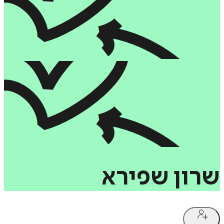
שרון
שפירא