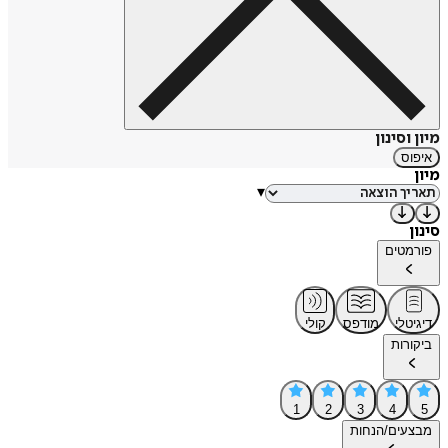
מיון וסינון
איפוס
מיון
▾
סינון
פורמטים
דיגיטלי
מודפס
קולי
ביקורות
1
2
3
4
5
מבצעים/הנחות