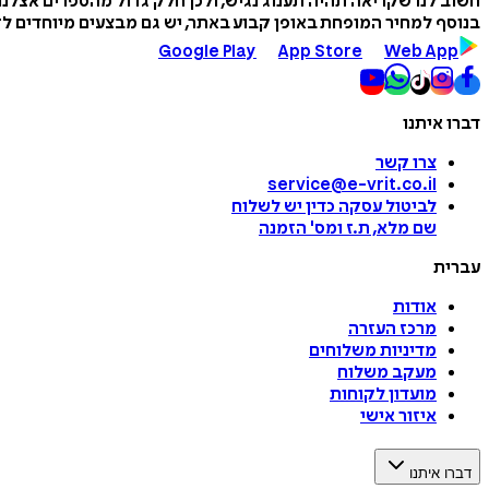
חשוב לנו שקריאה תהיה תענוג נגיש, ולכן חלק גדול מהספרים אצלנ
בנוסף למחיר המופחת באופן קבוע באתר, יש גם מבצעים מיוחדים לזמ
Google Play
App Store
Web App
דברו איתנו
צרו קשר
service@e-vrit.co.il
לביטול עסקה
כדין יש לשלוח
שם מלא, ת.ז ומס
'
הזמנה
עברית
אודות
מרכז העזרה
מדיניות משלוחים
מעקב משלוח
מועדון לקוחות
איזור אישי
דברו איתנו