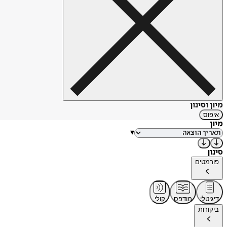
מיון וסינון
איפוס
מיון
▾
סינון
פורמטים
דיגיטלי
מודפס
קולי
ביקורות