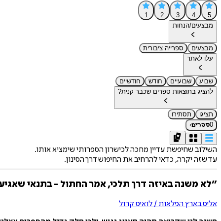
1
2
3
4
5
מבצעים/הנחות
מבצעים
ספרייה ציבורית
עלו לאתר
שבוע
שבועיים
חודש
חודשיים
להציג בתוצאות ספרים שכבר קנית?
תציגו
תסתירו
›
0
ספרים
השילוב שחיפשת עדיין מחכה לכישרון הספרותי שימציא אותו.
עד שזה יקרה, כדאי להרחיב את החיפוש דרך הסינון.
״לא משנה באיזה דרך תלכי, אמר החתול - בתנאי שאגיע
אליס בארץ הפלאות / לואיס קרול