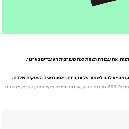
יתם, ומסייע להם לשמור על עקביות באסטרטגיה העסקית שלהם.
הקסם שמחוללים המודלים למנהיגות של לנציוני, שזכו לתפוצה רחבה, גרם ליצירת בסיס מגוון של לקוחות, ביניהם חברות רבות מרשימת פורצ’ן 500, חברות הזנק, ארגוני ספורט מקצועיים, הצבא, ארגונים
עם אשתו לורה וארבעת בניו.