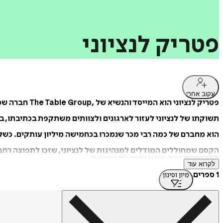
פטריק
לנציוני
עקוב אחרי
פטריק לנציוני הוא המייסד והנשיא של ,The Table Group חברה שמטרתה לספק לארגונים רעיונות, מוצרים ושירותים המשפרים את האיתנות, את עבודת הצוות ואת מעורבות העובדים בארגון.
תשוקתו של לנציוני לעזור לארגונים ולצוותים משתקפת בכתיבתו, בהר
הוא מחברם של כמה רבי מכר שנמכרו בכחמישה מיליון עותקים. כשלנ
ללא כוונות רווח, אוניברסיטאות וכנסיות.
לקרוא עוד
בנוסף, לנציוני מרצה מדי שנה בפני אלפי מנהלים בכנסים של ארגונים 
1 ספרים
מיון וסינון