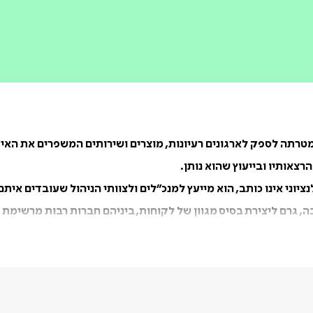
צאותיו ובייעוץ שהוא נותן.
ציוני אינו כותב, הוא מייעץ למנכ”לים ולצוותי הניהול שעובדים א
בין לאומיים וכינוסים לאומיים. לנציוני מתגורר באזור סן פרנסיסקו 