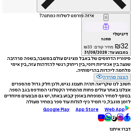
איזה פורמט לשלוח כמתנה?
דיגיטלי
מתנה
₪
32
מחיר קודם:
33
₪
במבצע עד:
31/08/2026
סיפוריו הדחוסים של באבל מציגים עולם במשבר, בשפה מרהיבה
שנעה בין אכזריות ויופי, בין ריחוק רגשי להזדהות עזה, בין אימי
מלחמה ליהדות בהריסותיה.
הצצה מהירה
חשוב לנו שקריאה תהיה תענוג נגיש, ולכן חלק גדול מהספרים
אצלנו באתר עולים פחות מהמחיר הקטלוגי המודפס בגב הספר.
בנוסף למחיר המופחת באופן קבוע באתר, יש גם מבצעים מיוחדים
לזמן מוגבל, כי תמיד כיף לגלות עוד ספר במחיר מעולה
Google Play
App Store
Web App
דברו איתנו