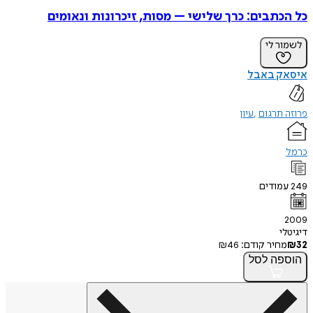
כל הכתבים: כרך שלישי – מסות, זיכרונות ונאומים
לשמור לי
איסאק באבל
פרוזה תרגום
עיון
כרמל
249
עמודים
2009
דיגיטלי
32
₪
מחיר קודם:
46
₪
הוספה
לסל