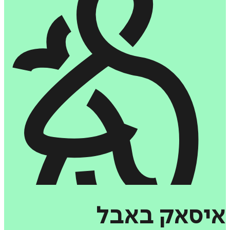
איסאק
באבל