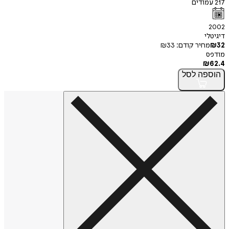
217
עמודים
2002
דיגיטלי
32
₪
מחיר קודם:
33
₪
מודפס
₪
62.4
הוספה
לסל