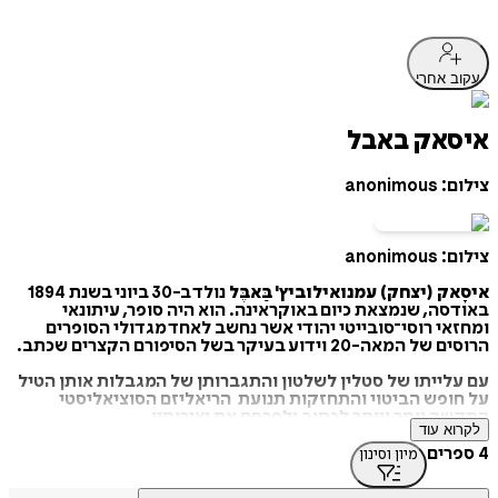
עקוב אחרי
איסאק באבל
צילום: anonimous
צילום: anonimous
איסָאק (יצחק) עמנואילוביץ' בַּאבֶּל
נולד ב-30 ביוני בשנת 1894
באודסה, שנמצאת כיום באוקראינה. הוא היה סופר, עיתונאי
ומחזאי רוסי־סובייטי יהודי אשר נחשב לאחד מגדולי הסופרים
הרוסים של המאה-20 וידוע בעיקר בשל הסיפורם הקצרים שכתב.
עם עלייתו של סטלין לשלטון והתגברותן של המגבלות אותן הטיל
על חופש הביטוי והתחזקות תנועת הריאליזם הסוציאליסטי
התקשה יותר ויותר לכתוב ולפרסם את יצירותיו.
לקרוא עוד
בשנת 1939 הואשם באבל בריגול ונעצר על ידו ה- נ.ק.ו.ד. לאחר
4 ספרים
מיון וסינון
הודאה כפוייה, הוא נשפט, הורשע וב-27 בינואר 1940 הוצא להורג
בירייה. כל כתבי היד והמסמכים שלו הוחרמו ואבדו. לפי רישומים