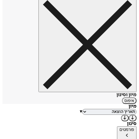
סובייטיים רשמיים, באבל נפטר במחנה מאסר בסיביר ב-17 במרץ
1941.
כשנה לאחר מותו של סטלין, זוכהבאפן פומבי מכל ההאשמות
נגדו.
מקור:
ויקיפדיה
מיון וסינון
איפוס
מיון
▾
סינון
פורמטים