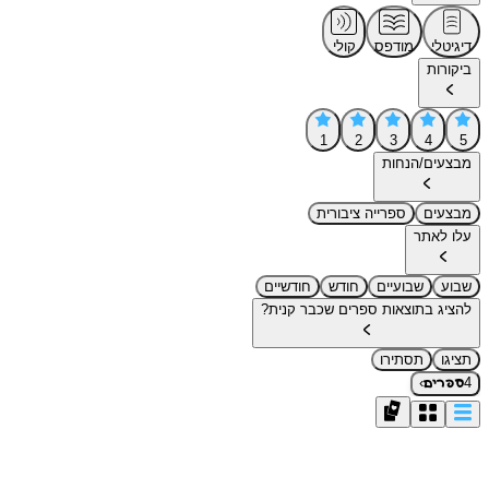
דיגיטלי
מודפס
קולי
ביקורות
1
2
3
4
5
מבצעים/הנחות
מבצעים
ספרייה ציבורית
עלו לאתר
שבוע
שבועיים
חודש
חודשיים
להציג בתוצאות ספרים שכבר קנית?
תציגו
תסתירו
›
4
ספרים