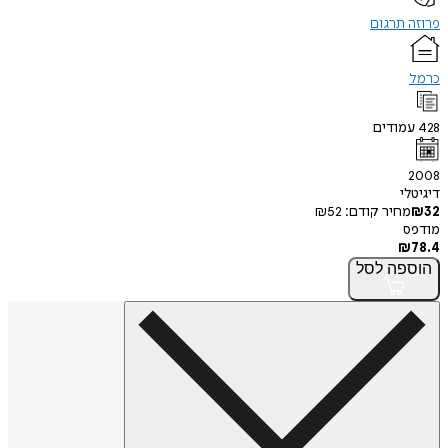
פרוזה תרגום
כרמל
428
עמודים
2008
דיגיטלי
32
₪
מחיר קודם:
52
₪
מודפס
₪
78.4
הוספה
לסל