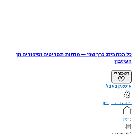
כל הכתבים: כרך שני – מחזות תסריטים וסיפורים מן
העיזבון
לשמור לי
איסאק באבל
פרוזה תרגום
עיון
כרמל