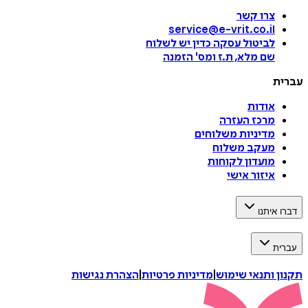
צרו קשר
service@e-vrit.co.il
לביטול עסקה
כדין יש לשלוח
שם מלא, ת.ז ומס
'
הזמנה
עברית
אודות
מרכז העזרה
מדיניות משלוחים
מעקב משלוח
מועדון לקוחות
איזור אישי
דברו איתנו
עברית
תקנון ותנאי שימוש
|
מדיניות פרטיות
|
הצהרת נגישות