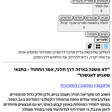
מבצעים
ספרייה ציבורית
עלו לאתר
שבוע
שבועיים
חודש
חודשיים
להציג בתוצאות ספרים שכבר קנית?
תציגו
תסתירו
›
0
ספרים
השילוב שחיפשת עדיין מחכה לכישרון הספרותי שימציא אותו.
עד שזה יקרה, כדאי להרחיב את החיפוש דרך הסינון.
״לא משנה באיזה דרך תלכי, אמר החתול - בתנאי
שאגיע לאנשהו״
אליס בארץ הפלאות / לואיס קרול
חשוב לנו שקריאה תהיה תענוג נגיש, ולכן חלק גדול מהספרים
אצלנו באתר עולים פחות מהמחיר הקטלוגי המודפס בגב הספר.
בנוסף למחיר המופחת באופן קבוע באתר, יש גם מבצעים מיוחדים
לזמן מוגבל, כי תמיד כיף לגלות עוד ספר במחיר מעולה