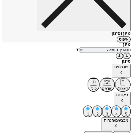
מיון וסינון
איפוס
מיון
▾
סינון
פורמטים
דיגיטלי
מודפס
קולי
ביקורות
1
2
3
4
5
מבצעים/הנחות