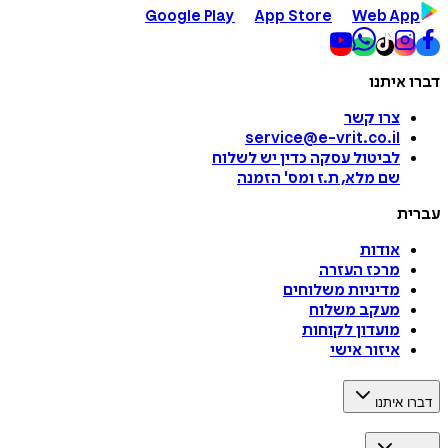
Google Play
App Store
Web App
דברו איתנו
צרו קשר
service@e-vrit.co.il
לביטול עסקה
כדין יש לשלוח
שם מלא, ת.ז ומס
'
הזמנה
עברית
אודות
מרכז העזרה
מדיניות משלוחים
מעקב משלוח
מועדון לקוחות
איזור אישי
דברו איתנו