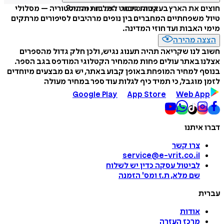
איזה פורמט לשלוח כמתנה?
חוצים את הארץ בעקבות גיבורי התרבות וההיסטוריה – מסלולי
טיול משפחתיים המחברים בין נופים מרהיבים לסיפורים מרתקים
מימי האבות ועד חוזי המדינה.
הצצה מהירה
חשוב לנו שקריאה תהיה תענוג נגיש, ולכן חלק גדול מהספרים
אצלנו באתר עולים פחות מהמחיר הקטלוגי המודפס בגב הספר.
בנוסף למחיר המופחת באופן קבוע באתר, יש גם מבצעים מיוחדים
לזמן מוגבל, כי תמיד כיף לגלות עוד ספר במחיר מעולה
Google Play
App Store
Web App
דברו איתנו
צרו קשר
service@e-vrit.co.il
לביטול עסקה
כדין יש לשלוח
שם מלא, ת.ז ומס
'
הזמנה
עברית
אודות
מרכז העזרה