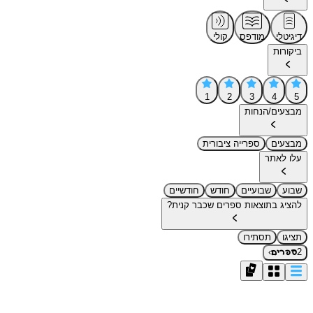
דיגיטלי
מודפס
קולי
ביקורות
1
2
3
4
5
מבצעים/הנחות
מבצעים
ספרייה ציבורית
עלו לאתר
שבוע
שבועיים
חודש
חודשיים
להציג בתוצאות ספרים שכבר קנית?
תציגו
תסתירו
›
2
ספרים