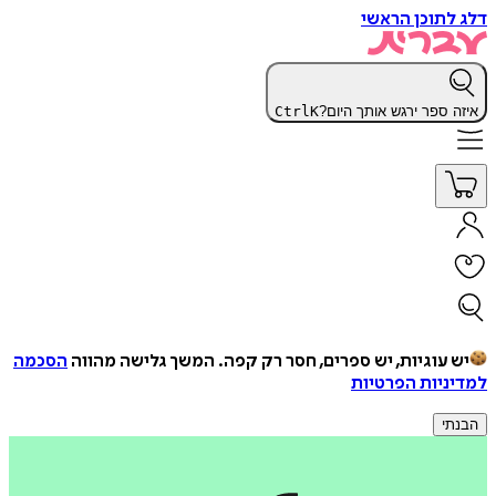
דלג לתוכן הראשי
איזה ספר ירגש אותך היום?
K
Ctrl
יש עוגיות, יש ספרים, חסר רק קפה.
המשך גלישה מהווה
הסכמה
למדיניות הפרטיות
הבנתי