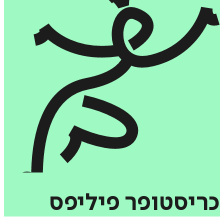
כריסטופר‏
פיליפס