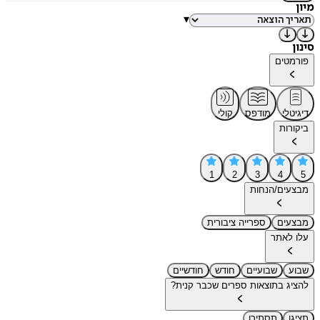
מיון
▾
סינון
פורמטים
דיגיטלי
מודפס
קולי
ביקורות
1
2
3
4
5
מבצעים/הנחות
מבצעים
ספרייה ציבורית
עלו לאתר
שבוע
שבועיים
חודש
חודשיים
להציג בתוצאות ספרים שכבר קנית?
תציגו
תסתירו