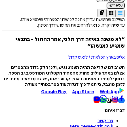
›
0
ספרים
השילוב שחיפשת עדיין מחכה לכישרון הספרותי שימציא אותו.
עד שזה יקרה, כדאי להרחיב את החיפוש דרך הסינון.
״לא משנה באיזה דרך תלכי, אמר החתול - בתנאי
שאגיע לאנשהו״
אליס בארץ הפלאות / לואיס קרול
חשוב לנו שקריאה תהיה תענוג נגיש, ולכן חלק גדול מהספרים
אצלנו באתר עולים פחות מהמחיר הקטלוגי המודפס בגב הספר.
בנוסף למחיר המופחת באופן קבוע באתר, יש גם מבצעים מיוחדים
לזמן מוגבל, כי תמיד כיף לגלות עוד ספר במחיר מעולה
Google Play
App Store
Web App
דברו איתנו
צרו קשר
service@e-vrit.co.il