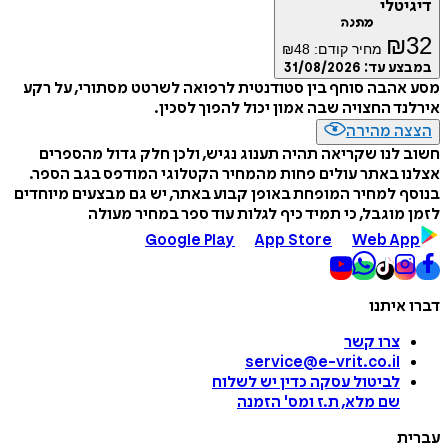
דיגיטלי
מתנה
₪
32
מחיר קודם:
48
₪
במבצע עד:
31/08/2026
מסע אהבה סוחף בין סטודנטית לרפואה לשרטט מסתורי, על רקע
אירלנד החצויה שבה אמון יכול להפוך לסכין.
הצצה מהירה
חשוב לנו שקריאה תהיה תענוג נגיש, ולכן חלק גדול מהספרים
אצלנו באתר עולים פחות מהמחיר הקטלוגי המודפס בגב הספר.
בנוסף למחיר המופחת באופן קבוע באתר, יש גם מבצעים מיוחדים
לזמן מוגבל, כי תמיד כיף לגלות עוד ספר במחיר מעולה
Google Play
App Store
Web App
דברו איתנו
צרו קשר
service@e-vrit.co.il
לביטול עסקה
כדין יש לשלוח
שם מלא, ת.ז ומס
'
הזמנה
עברית