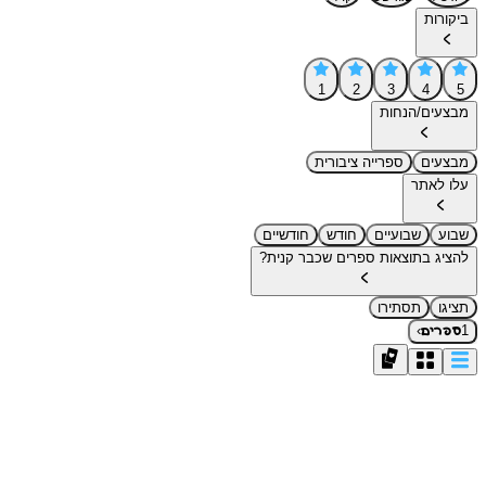
ביקורות
1
2
3
4
5
מבצעים/הנחות
מבצעים
ספרייה ציבורית
עלו לאתר
שבוע
שבועיים
חודש
חודשיים
להציג בתוצאות ספרים שכבר קנית?
תציגו
תסתירו
›
1
ספרים