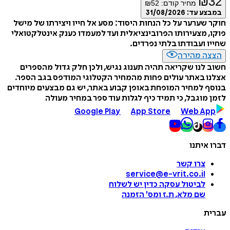
₪
32
מחיר קודם:
52
₪
במבצע עד:
31/08/2026
חוקר שערער על כל הנחות היסוד: מסע אל חייו ויצירתו של מישל
פוקו, מצעירותו הפרובינציאלית ועד למעמדו כענק אינטלקטואלי
שחייו ועבודתו בלתי נפרדים.
הצצה מהירה
חשוב לנו שקריאה תהיה תענוג נגיש, ולכן חלק גדול מהספרים
אצלנו באתר עולים פחות מהמחיר הקטלוגי המודפס בגב הספר.
בנוסף למחיר המופחת באופן קבוע באתר, יש גם מבצעים מיוחדים
לזמן מוגבל, כי תמיד כיף לגלות עוד ספר במחיר מעולה
Google Play
App Store
Web App
דברו איתנו
צרו קשר
service@e-vrit.co.il
לביטול עסקה
כדין יש לשלוח
שם מלא, ת.ז ומס
'
הזמנה
עברית