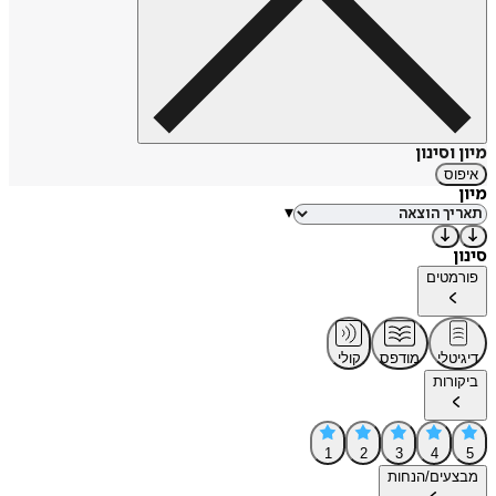
מיון וסינון
איפוס
מיון
▾
סינון
פורמטים
דיגיטלי
מודפס
קולי
ביקורות
1
2
3
4
5
מבצעים/הנחות