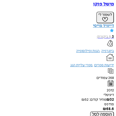
מישל פוקו
לשמור לי
דייוויד מייסי
3
(
1
ביקורת
)
ביוגרפיה
הגות ופילוסופיה
ידיעות ספרים
ספרי עליית הגג
268
עמודים
2012
דיגיטלי
32
₪
מחיר קודם:
52
₪
מודפס
₪
68.6
הוספה
לסל