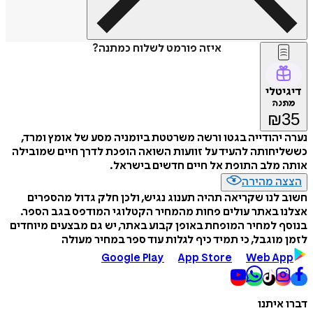
איזה פורמט לשלוח כמתנה?
דיגיטלי
מתנה
₪
35
נערה יהודייה בגטו ורשה משרטטת ביומניה מסע של אומץ ומרד,
כששליחותה להעיד על זוועות השואה הופכת לדרך חיים שמובילה
אותה מלב התופת אל חיים חדשים בישראל.
הצצה מהירה
חשוב לנו שקריאה תהיה תענוג נגיש, ולכן חלק גדול מהספרים
אצלנו באתר עולים פחות מהמחיר הקטלוגי המודפס בגב הספר.
בנוסף למחיר המופחת באופן קבוע באתר, יש גם מבצעים מיוחדים
לזמן מוגבל, כי תמיד כיף לגלות עוד ספר במחיר מעולה
Google Play
App Store
Web App
דברו איתנו