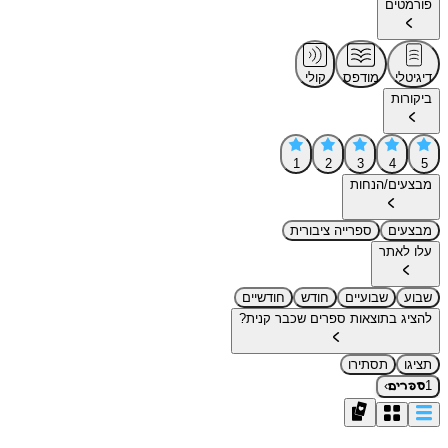
פורמטים
דיגיטלי
מודפס
קולי
ביקורות
1
2
3
4
5
מבצעים/הנחות
מבצעים
ספרייה ציבורית
עלו לאתר
שבוע
שבועיים
חודש
חודשיים
להציג בתוצאות ספרים שכבר קנית?
תציגו
תסתירו
›
1
ספרים