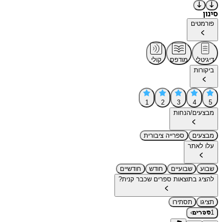
סינון
פורמטים
דיגיטלי
מודפס
קולי
ביקורות
1
2
3
4
5
מבצעים/הנחות
מבצעים
ספרייה ציבורית
עלו לאתר
שבוע
שבועיים
חודש
חודשיים
להציג בתוצאות ספרים שכבר קנית?
תציגו
תסתירו
›
1
ספרים