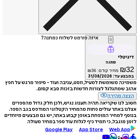
איזה פורמט לשלוח כמתנה?
דיגיטלי
מתנה
₪
32
מחיר קודם:
36
₪
במבצע עד:
31/08/2026
משמיכה משומשת למעיל, ווסט, עניבה ועוד - סיפור מרגש על חפץ
אהוב שמתגלגל לצורות חדשות בזכות סבא קסום.
הצצה מהירה
חשוב לנו שקריאה תהיה תענוג נגיש, ולכן חלק גדול מהספרים
אצלנו באתר עולים פחות מהמחיר הקטלוגי המודפס בגב הספר.
בנוסף למחיר המופחת באופן קבוע באתר, יש גם מבצעים מיוחדים
לזמן מוגבל, כי תמיד כיף לגלות עוד ספר במחיר מעולה
Google Play
App Store
Web App