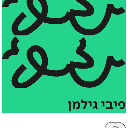
פיבי
גילמן