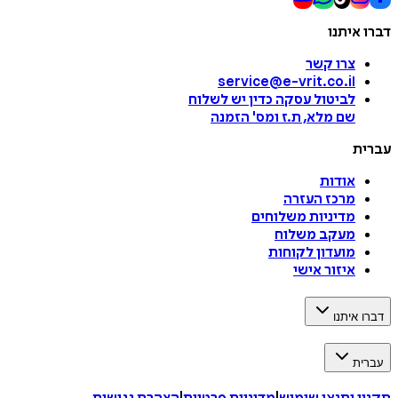
דברו איתנו
צרו קשר
service@e-vrit.co.il
לביטול עסקה
כדין יש לשלוח
שם מלא, ת.ז ומס
'
הזמנה
עברית
אודות
מרכז העזרה
מדיניות משלוחים
מעקב משלוח
מועדון לקוחות
איזור אישי
דברו איתנו
עברית