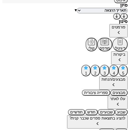
איפוס
מיון
▾
סינון
פורמטים
דיגיטלי
מודפס
קולי
ביקורות
1
2
3
4
5
מבצעים/הנחות
מבצעים
ספרייה ציבורית
עלו לאתר
שבוע
שבועיים
חודש
חודשיים
להציג בתוצאות ספרים שכבר קנית?