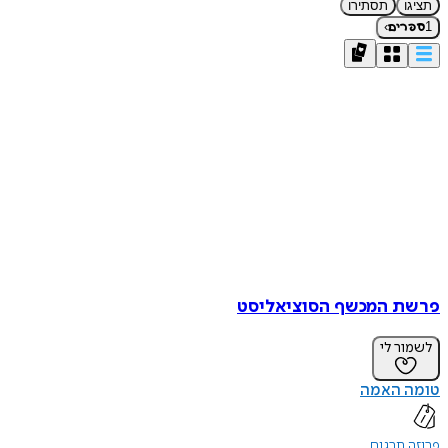
תציגו
תסתירו
›
1
ספרים
פרשת המכשף הסוציאליסט
לשמור לי
טומה האמה
פרוזה תרגום