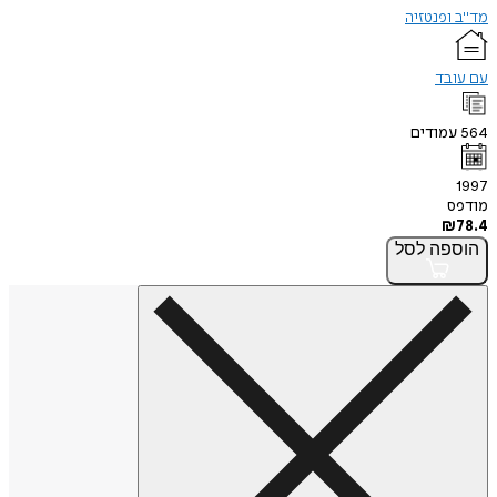
מד"ב ופנטזיה
עם עובד
564
עמודים
1997
מודפס
₪
78.4
הוספה
לסל