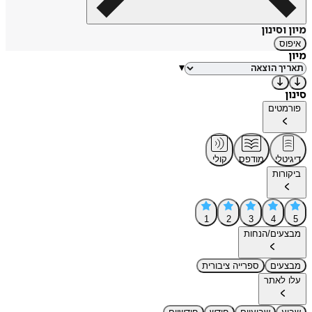
מיון וסינון
איפוס
מיון
▾
סינון
פורמטים
דיגיטלי
מודפס
קולי
ביקורות
1
2
3
4
5
מבצעים/הנחות
מבצעים
ספרייה ציבורית
עלו לאתר