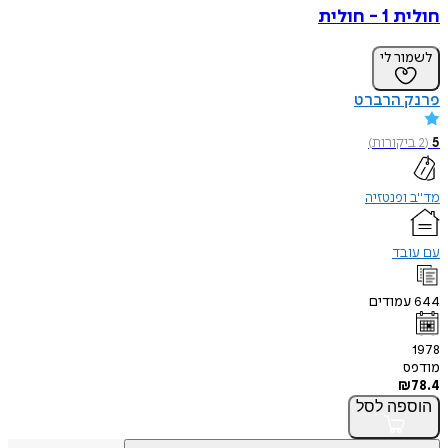
חולית 1 - חולית
לשמור לי
פרנק הרברט
5
(
2
ביקורות
)
מד"ב ופנטזיה
עם עובד
644
עמודים
1978
מודפס
₪
78.4
הוספה
לסל