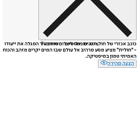
איזה פורמט לשלוח כמתנה?
כוכב אכזרי של חול, תככים פוליטיים ומשיח צעיר המגלה את ייעודו
- "חולית" מציע מסע מרהיב אל עולם שבו המים יקרים מזהב והכוח
האמיתי טמון במיסטיקה.
הצצה מהירה