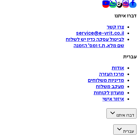
דברו איתנו
צרו קשר
service@e-vrit.co.il
לביטול עסקה
כדין יש לשלוח
שם מלא, ת.ז ומס
'
הזמנה
עברית
אודות
מרכז העזרה
מדיניות משלוחים
מעקב משלוח
מועדון לקוחות
איזור אישי
דברו איתנו
עברית