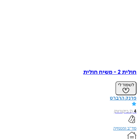
חולית 2 - משיח חולית
לשמור לי
פרנק הרברט
4
(
2
ביקורות
)
מד"ב ופנטזיה