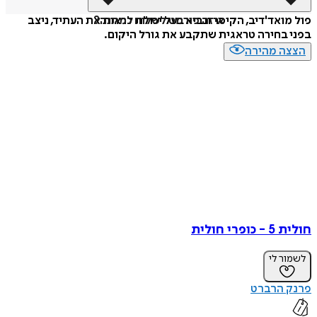
איזה פורמט לשלוח כמתנה?
פול מואד'דיב, הקיסר ונביא בעל יכולת לראות את העתיד, ניצב
בפני בחירה טראגית שתקבע את גורל היקום.
הצצה מהירה
חולית 5 - כופרי חולית
לשמור לי
פרנק הרברט