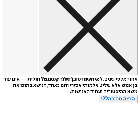
איזה פורמט לשלוח כמתנה?
אחרי אלפי שנים, לטו השני — בן האל-קיסר של חולית — אינו עוד
בן אנוש אלא שליט אלמותי אכזרי ותם כאחד, הנושא בתוכו את
משא ההיסטוריה ועתיד האנושות.
הצצה מהירה