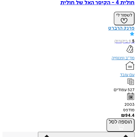
חולית 4 - הקיסר האל של חולית
לשמור לי
פרנק הרברט
5
(
1
ביקורת
)
מד"ב ופנטזיה
עם עובד
527
עמודים
2003
מודפס
₪
94.4
הוספה
לסל