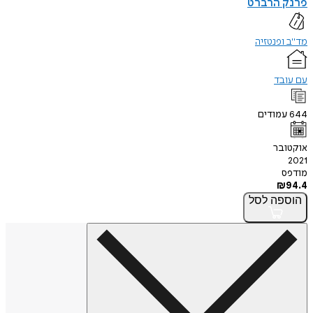
פרנק הרברט
מד"ב ופנטזיה
עם עובד
644
עמודים
אוקטובר
2021
מודפס
₪
94.4
הוספה
לסל