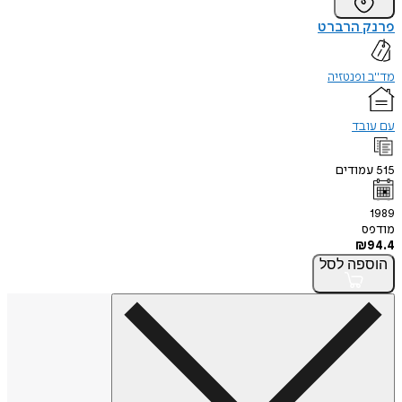
פרנק הרברט
מד"ב ופנטזיה
עם עובד
515
עמודים
1989
מודפס
₪
94.4
הוספה
לסל