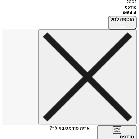
2002
מודפס
₪
94.4
הוספה
לסל
איזה פורמט בא לך?
מודפס