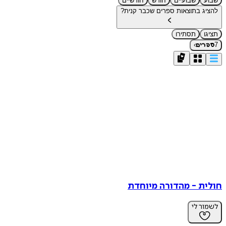
שבוע
שבועיים
חודש
חודשיים
להציג בתוצאות ספרים שכבר קנית?
תציגו
תסתירו
›
7
ספרים
חולית - מהדורה מיוחדת
לשמור לי