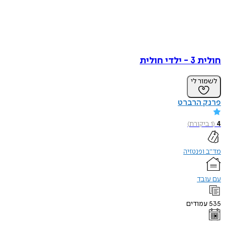
חולית 3 - ילדי חולית
לשמור לי
פרנק הרברט
4
(
1
ביקורת
)
מד"ב ופנטזיה
עם עובד
535
עמודים