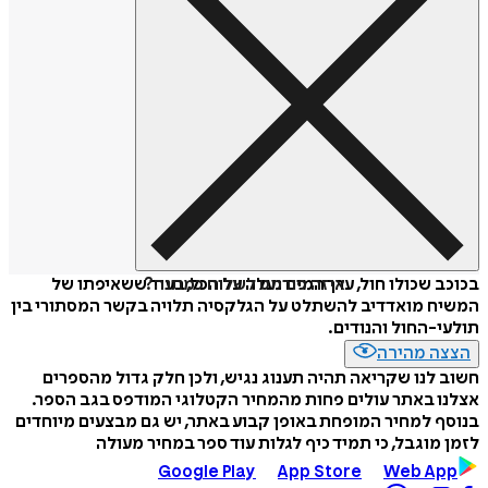
איזה פורמט לשלוח כמתנה?
בכוכב שכולו חול, ערך המים נעלה על הכל, בעוד ששאיפתו של
המשיח מואדדיב להשתלט על הגלקסיה תלויה בקשר המסתורי בין
תולעי-החול והנודים.
הצצה מהירה
חשוב לנו שקריאה תהיה תענוג נגיש, ולכן חלק גדול מהספרים
אצלנו באתר עולים פחות מהמחיר הקטלוגי המודפס בגב הספר.
בנוסף למחיר המופחת באופן קבוע באתר, יש גם מבצעים מיוחדים
לזמן מוגבל, כי תמיד כיף לגלות עוד ספר במחיר מעולה
Google Play
App Store
Web App