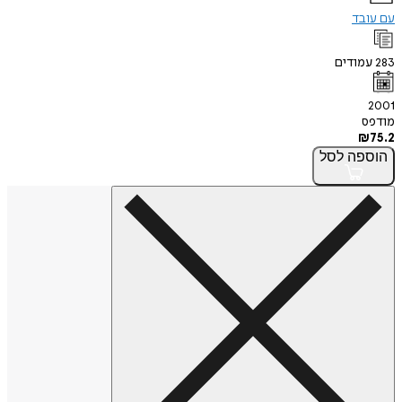
עם עובד
283
עמודים
2001
מודפס
₪
75.2
הוספה
לסל