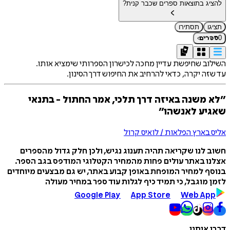
להציג בתוצאות ספרים שכבר קנית?
תציגו
תסתירו
›
0
ספרים
השילוב שחיפשת עדיין מחכה לכישרון הספרותי שימציא אותו.
עד שזה יקרה, כדאי להרחיב את החיפוש דרך הסינון.
״לא משנה באיזה דרך תלכי, אמר החתול - בתנאי
שאגיע לאנשהו״
אליס בארץ הפלאות / לואיס קרול
חשוב לנו שקריאה תהיה תענוג נגיש, ולכן חלק גדול מהספרים
אצלנו באתר עולים פחות מהמחיר הקטלוגי המודפס בגב הספר.
בנוסף למחיר המופחת באופן קבוע באתר, יש גם מבצעים מיוחדים
לזמן מוגבל, כי תמיד כיף לגלות עוד ספר במחיר מעולה
Google Play
App Store
Web App
דברו איתנו