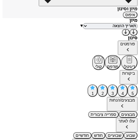
מיון וסינון
איפוס
מיון
▾
סינון
פורמטים
דיגיטלי
מודפס
קולי
ביקורות
1
2
3
4
5
מבצעים/הנחות
מבצעים
ספרייה ציבורית
עלו לאתר
שבוע
שבועיים
חודש
חודשיים