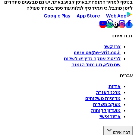
בנוסף למחיר המופחת באופן קבוע באתר, יש גם מבצעים מיוחדים
לזמן מוגבל, כי תמיד כיף לגלות עוד ספר במחיר מעולה
Google Play
App Store
Web App
דברו איתנו
צרו קשר
service@e-vrit.co.il
לביטול עסקה
כדין יש לשלוח
שם מלא, ת.ז ומס
'
הזמנה
עברית
אודות
מרכז העזרה
מדיניות משלוחים
מעקב משלוח
מועדון לקוחות
איזור אישי
דברו איתנו