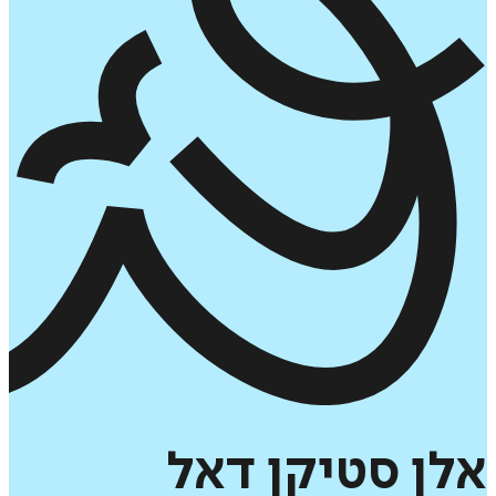
אלן
סטיקן
דאל