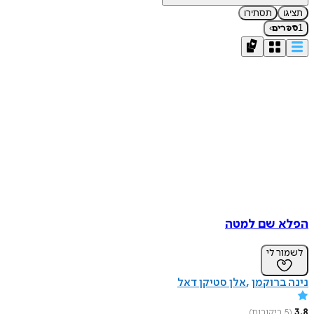
תציגו
תסתירו
›
1
ספרים
הפלא שם למטה
לשמור לי
נינה ברוקמן
אלן סטיקן דאל
3.8
(
5
ביקורות
)