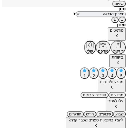
איפוס
מיון
▾
סינון
פורמטים
דיגיטלי
מודפס
קולי
ביקורות
1
2
3
4
5
מבצעים/הנחות
מבצעים
ספרייה ציבורית
עלו לאתר
שבוע
שבועיים
חודש
חודשיים
להציג בתוצאות ספרים שכבר קנית?