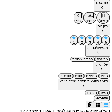
פורמטים
דיגיטלי
מודפס
קולי
ביקורות
1
2
3
4
5
מבצעים/הנחות
מבצעים
ספרייה ציבורית
עלו לאתר
שבוע
שבועיים
חודש
חודשיים
להציג בתוצאות ספרים שכבר קנית?
תציגו
תסתירו
›
0
ספרים
השילוב שחיפשת עדיין מחכה לכישרון הספרותי שימציא אותו.