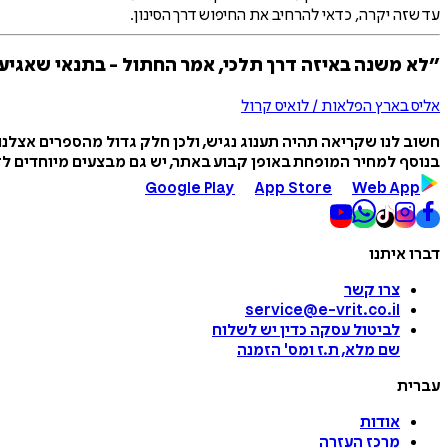
עד שזה יקרה, כדאי להרחיב את החיפוש דרך הסינון.
״לא משנה באיזה דרך תלכי, אמר החתול - בתנאי שאגיע
אליס בארץ הפלאות / לואיס קרול
חשוב לנו שקריאה תהיה תענוג נגיש, ולכן חלק גדול מהספרים אצלנ
בנוסף למחיר המופחת באופן קבוע באתר, יש גם מבצעים מיוחדים לזמ
Google Play
App Store
Web App
דברו איתנו
צרו קשר
service@e-vrit.co.il
לביטול עסקה
כדין יש לשלוח
שם מלא, ת.ז ומס
'
הזמנה
עברית
אודות
מרכז העזרה