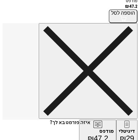
מודפס
₪
47.2
הוספה
לסל
איזה פורמט בא לך?
דיגיטלי
מודפס
₪
47.2
₪
29