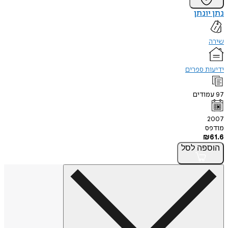
נתן יונתן
שירה
ידיעות ספרים
97
עמודים
2007
מודפס
₪
61.6
הוספה
לסל