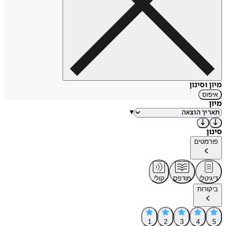
מיון וסינון
איפוס
מיון
▾
סינון
פורמטים
דיגיטלי
מודפס
קולי
ביקורות
1
2
3
4
5