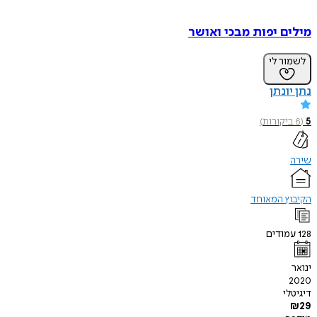
מילים יפות מבכי ואושר
לשמור לי
נתן יונתן
5
(
6
ביקורות
)
שירה
הקיבוץ המאוחד
128
עמודים
ינואר
2020
דיגיטלי
₪
29