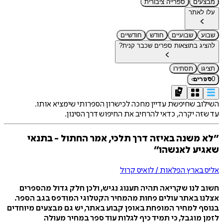
מבצעים
ספרייה ציבורית
עלו לאתר
שבוע
שבועיים
חודש
חודשיים
להציג בתוצאות ספרים שכבר קנית?
תציגו
תסתירו
›
0
ספרים
השילוב שחיפשת עדיין מחכה לכישרון הספרותי שימציא אותו.
עד שזה יקרה, כדאי להרחיב את החיפוש דרך הסינון.
״לא משנה באיזה דרך תלכי, אמר החתול - בתנאי
שאגיע לאנשהו״
אליס בארץ הפלאות / לואיס קרול
חשוב לנו שקריאה תהיה תענוג נגיש, ולכן חלק גדול מהספרים
אצלנו באתר עולים פחות מהמחיר הקטלוגי המודפס בגב הספר.
בנוסף למחיר המופחת באופן קבוע באתר, יש גם מבצעים מיוחדים
לזמן מוגבל, כי תמיד כיף לגלות עוד ספר במחיר מעולה