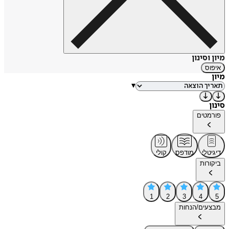
מיון וסינון
איפוס
מיון
▾
סינון
פורמטים
דיגיטלי
מודפס
קולי
ביקורות
1
2
3
4
5
מבצעים/הנחות