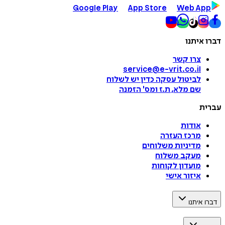
Google Play
App Store
Web App
דברו איתנו
צרו קשר
service@e-vrit.co.il
לביטול עסקה
כדין יש לשלוח
שם מלא, ת.ז ומס
'
הזמנה
עברית
אודות
מרכז העזרה
מדיניות משלוחים
מעקב משלוח
מועדון לקוחות
איזור אישי
דברו איתנו