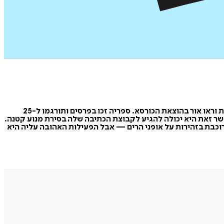
סוזן ויגס כתבה יותר מ-50 ספרים שרבים מהם היו לרבי־מכר של ה"ניו יורק טיימס", ובהם "עץ משפחתי" ו"מסע אל הלב" שתורגמו לעברית וראו אור בהוצאת הכורסא. ספריה זכו בפרסים ותורגמו ל-25
מאפשר זאת היא יכולה להגיע לקבוצת הכתיבה שלה בסירת מנוע קטנה.
רוכבת בזהירות על אופני הרים — אבל הפעילות האהובה עליה היא