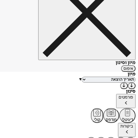
מיון וסינון
איפוס
מיון
▾
סינון
פורמטים
דיגיטלי
מודפס
קולי
ביקורות