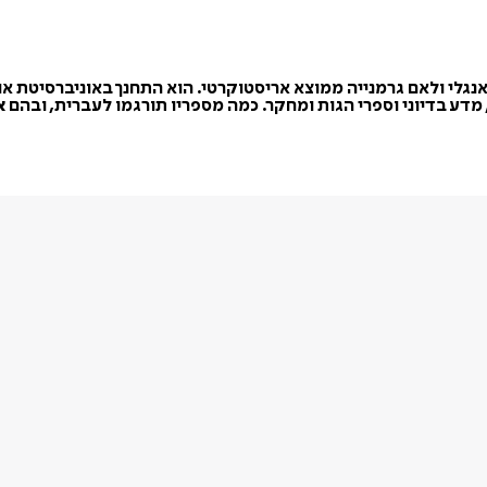
 הסופר והמתרגם רוברט גרייבס נולד באנגליה ב-1895 לאב אנגלי ולאם גרמנייה ממוצא אריסטוקרט
א