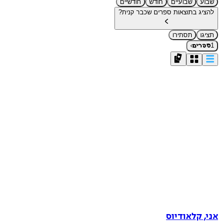
שבוע
שבועיים
חודש
חודשיים
להציג בתוצאות ספרים שכבר קנית?
תציגו
תסתירו
›
1
ספרים
אני, קלאודיוס