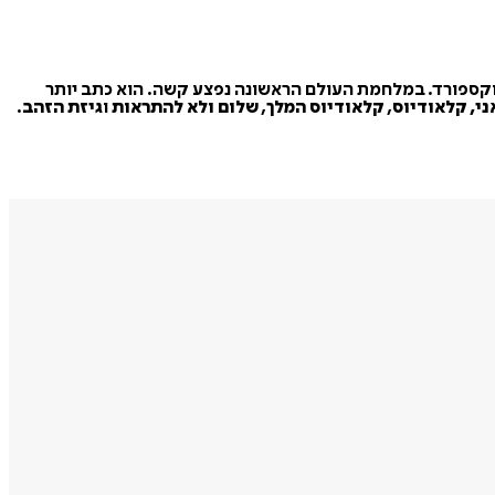
י. הוא התחנך באוניברסיטת אוקספורד. במלחמת העולם הראשונה נפצע קשה. הוא כתב יותר
ני, קלאודיוס
,
קלאודיוס המלך
,
שלום ולא להתראות
ו
גיזת הזהב
.