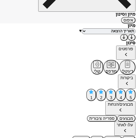
מיון וסינון
איפוס
מיון
▾
סינון
פורמטים
דיגיטלי
מודפס
קולי
ביקורות
1
2
3
4
5
מבצעים/הנחות
מבצעים
ספרייה ציבורית
עלו לאתר