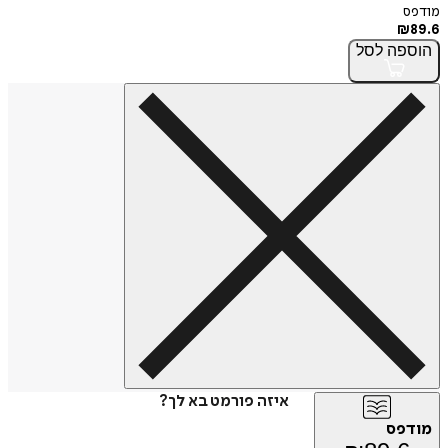
מודפס
₪
89.6
הוספה
לסל
איזה פורמט בא לך?
מודפס