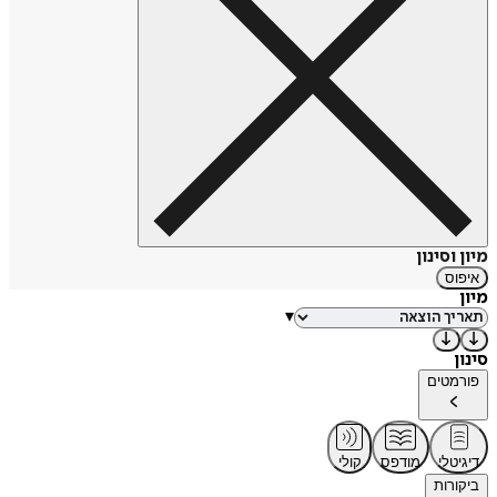
מיון וסינון
איפוס
מיון
▾
סינון
פורמטים
דיגיטלי
מודפס
קולי
ביקורות