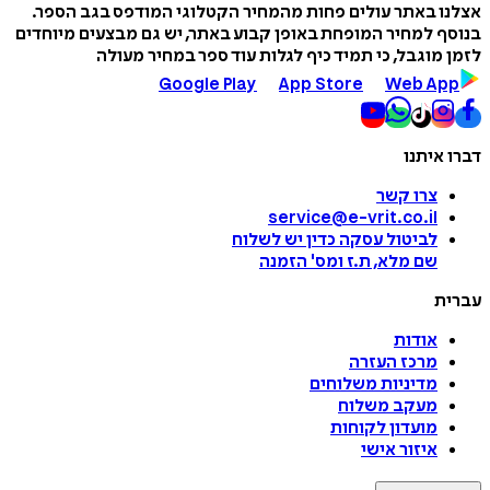
אצלנו באתר עולים פחות מהמחיר הקטלוגי המודפס בגב הספר.
בנוסף למחיר המופחת באופן קבוע באתר, יש גם מבצעים מיוחדים
לזמן מוגבל, כי תמיד כיף לגלות עוד ספר במחיר מעולה
Google Play
App Store
Web App
דברו איתנו
צרו קשר
service@e-vrit.co.il
לביטול עסקה
כדין יש לשלוח
שם מלא, ת.ז ומס
'
הזמנה
עברית
אודות
מרכז העזרה
מדיניות משלוחים
מעקב משלוח
מועדון לקוחות
איזור אישי