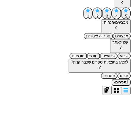
1
2
3
4
5
מבצעים/הנחות
מבצעים
ספרייה ציבורית
עלו לאתר
שבוע
שבועיים
חודש
חודשיים
להציג בתוצאות ספרים שכבר קנית?
תציגו
תסתירו
›
1
ספרים