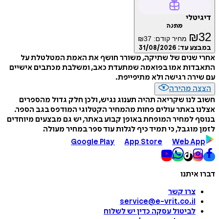
דיגיטלי
מתנה
₪
32
מחיר קודם:
37
₪
במבצע עד:
31/08/2026
אחרי שנים של שתיקה, משורר חושף את האמת המטלטלת על
התאבדות אמו בפואמה שמתעדת כאב, ומשלבת מכתבים אישיים
עם שירה רגישה ולא מתיפייפת.
הצצה מהירה
חשוב לנו שקריאה תהיה תענוג נגיש, ולכן חלק גדול מהספרים
אצלנו באתר עולים פחות מהמחיר הקטלוגי המודפס בגב הספר.
בנוסף למחיר המופחת באופן קבוע באתר, יש גם מבצעים מיוחדים
לזמן מוגבל, כי תמיד כיף לגלות עוד ספר במחיר מעולה
Google Play
App Store
Web App
דברו איתנו
צרו קשר
service@e-vrit.co.il
לביטול עסקה
כדין יש לשלוח