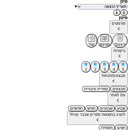
מיון
▾
סינון
פורמטים
דיגיטלי
מודפס
קולי
ביקורות
1
2
3
4
5
מבצעים/הנחות
מבצעים
ספרייה ציבורית
עלו לאתר
שבוע
שבועיים
חודש
חודשיים
להציג בתוצאות ספרים שכבר קנית?
תציגו
תסתירו