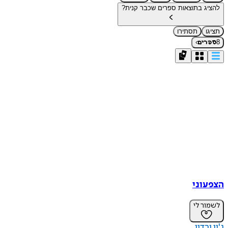
להציג בתוצאות ספרים שכבר קנית?
תציגו
תסתירו
›
8
ספרים
הצפעוני
לשמור לי
ג'ון ורדון