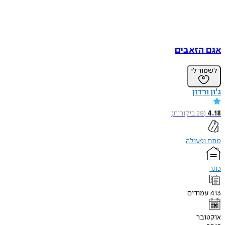
אגם הזאבים
לשמור לי
ג'ון ורדון
4.18
(
28
ביקורות
)
מתח ופעולה
כתר
413
עמודים
אוקטובר