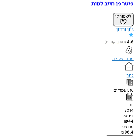
פיטר פן חייב למות
לשמור לי
ג'ון ורדון
4.6
(
40
ביקורות
)
מתח ופעולה
כתר
516
עמודים
יוני
2014
דיגיטלי
₪
44
מודפס
₪
86.4