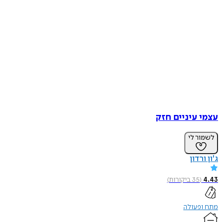
עצמי עיניים חזק
לשמור לי
ג'ון ורדון
4.43
(
35
ביקורות
)
מתח ופעולה