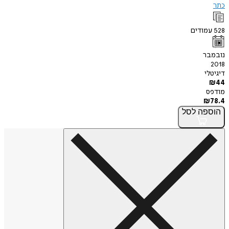
כתר
528
עמודים
נובמבר
2018
דיגיטלי
₪
44
מודפס
₪
78.4
הוספה
לסל