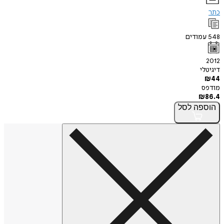
כתר
548
עמודים
2012
דיגיטלי
₪
44
מודפס
₪
86.4
הוספה
לסל