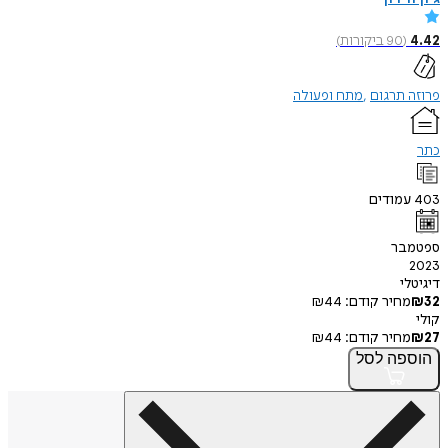
4.42
(
90
ביקורות
)
פרוזה תרגום
מתח ופעולה
כתר
403
עמודים
ספטמבר
2023
דיגיטלי
32
₪
מחיר קודם:
44
₪
קולי
27
₪
מחיר קודם:
44
₪
הוספה
לסל