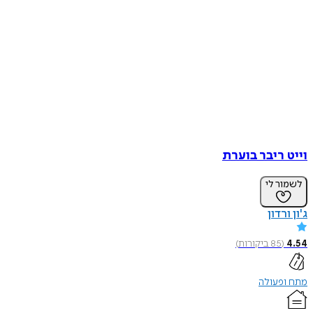
וייט ריבר בוערת
לשמור לי
ג'ון ורדון
4.54
(
85
ביקורות
)
מתח ופעולה