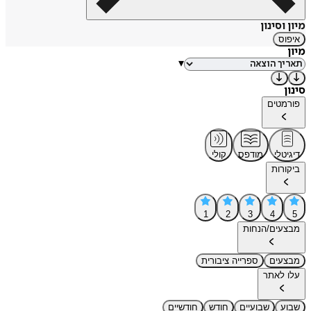
מיון וסינון
איפוס
מיון
▾
סינון
פורמטים
דיגיטלי
מודפס
קולי
ביקורות
1
2
3
4
5
מבצעים/הנחות
מבצעים
ספרייה ציבורית
עלו לאתר
שבוע
שבועיים
חודש
חודשיים