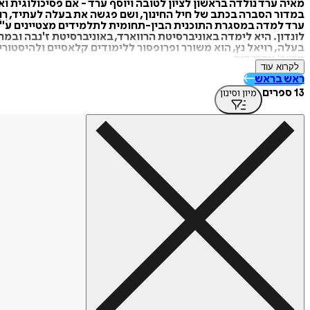
במדור הסברה בכתב של חיל החינוך, ושם פגשה את בעלה לעתיד, רְוִיאל נ
ערד למדה במסגרת התוכנית הבין-תחומית לתלמידים מצטיינים ע"ש
לונדון. היא לימדה באוניברסיטת הרווארד, באוניברסיטת ז'נבה ובמחלקה לדרמה של אוניברסיטת סטנפורד. כיום (009
בעלה, רויאל נץ, הוא משורר ופרופסור ללימודים קלאסיים ולהיסטורי
מקור: ויקיפדיה
לקרוא עוד
https://tinyurl.com/34xxxa6b
ראש בראש
13 ספרים
מיון וסינון