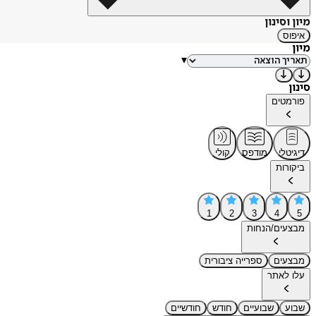
מיון וסינון
איפוס
מיון
▾
סינון
פורמטים
דיגיטלי
מודפס
קולי
ביקורות
1
2
3
4
5
מבצעים/הנחות
מבצעים
ספרייה ציבורית
עלו לאתר
שבוע
שבועיים
חודש
חודשיים