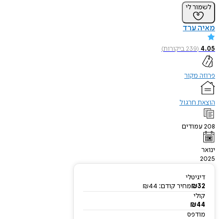
לשמור לי
מאיה ערד
4.05
(
239
ביקורות
)
פרוזה מקור
הוצאת חרגול
208
עמודים
ינואר
2025
דיגיטלי
32
₪
מחיר קודם:
44
₪
קולי
₪
44
מודפס