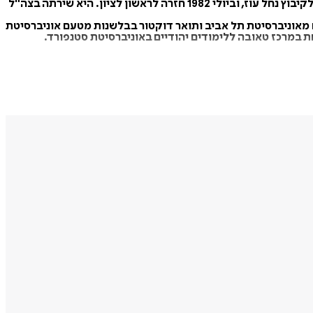
מאיה ערד נולדה בראשון לציון לטובה ויוסף ערד - אם פסיכולוגית ואב רופא ילדים, אחת משלוש אחיות. באוקטובר 1973 עברה המשפחה לקיבוץ נחל עוז, וביולי 1982 חזרה לראשון לציון. היא שירתה בצה"ל
מאוניברסיטת תל אביב ותואר דוקטור בבלשנות מטעם אוניברסיטת