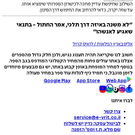
השילוב שחיפשת עדיין מחכה לכישרון הספרותי שימציא אותו.
עד שזה יקרה, כדאי להרחיב את החיפוש דרך הסינון.
״לא משנה באיזה דרך תלכי, אמר החתול - בתנאי
שאגיע לאנשהו״
אליס בארץ הפלאות / לואיס קרול
חשוב לנו שקריאה תהיה תענוג נגיש, ולכן חלק גדול מהספרים
אצלנו באתר עולים פחות מהמחיר הקטלוגי המודפס בגב הספר.
בנוסף למחיר המופחת באופן קבוע באתר, יש גם מבצעים מיוחדים
לזמן מוגבל, כי תמיד כיף לגלות עוד ספר במחיר מעולה
Google Play
App Store
Web App
דברו איתנו
צרו קשר
service@e-vrit.co.il
לביטול עסקה
כדין יש לשלוח
שם מלא, ת.ז ומס
'
הזמנה