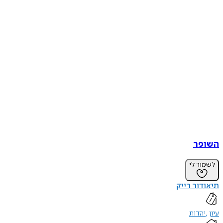
השופר
לשמור לי
תיאודור רייק
עיון
יהדות