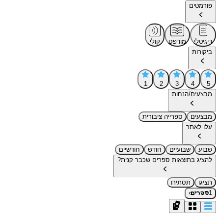
פורמטים
דיגיטלי
מודפס
קולי
ביקורות
1
2
3
4
5
מבצעים/הנחות
מבצעים
ספרייה ציבורית
עלו לאתר
שבוע
שבועיים
חודש
חודשיים
להציג בתוצאות ספרים שכבר קנית?
תציגו
תסתירו
›
1
ספרים