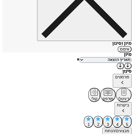
מיון וסינון
איפוס
מיון
▾
סינון
פורמטים
דיגיטלי
מודפס
קולי
ביקורות
1
2
3
4
5
מבצעים/הנחות