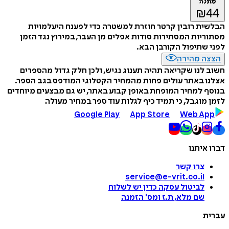
מתנה
₪
44
הבלשית רובין קרטר חוזרת למשטרה כדי לפענח היעלמויות
מסתוריות המסתירות סודות אפלים מן העבר, במירוץ נגד הזמן
לפני שתיפול הקורבן הבא.
הצצה מהירה
חשוב לנו שקריאה תהיה תענוג נגיש, ולכן חלק גדול מהספרים
אצלנו באתר עולים פחות מהמחיר הקטלוגי המודפס בגב הספר.
בנוסף למחיר המופחת באופן קבוע באתר, יש גם מבצעים מיוחדים
לזמן מוגבל, כי תמיד כיף לגלות עוד ספר במחיר מעולה
Google Play
App Store
Web App
דברו איתנו
צרו קשר
service@e-vrit.co.il
לביטול עסקה
כדין יש לשלוח
שם מלא, ת.ז ומס
'
הזמנה
עברית