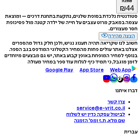
מתנה
₪
44
סטודנטית נלכדת בסופת שלגים, נתקעת בתחנת דרכים – ומוצאת
עצמה במאבק מרוט עצבים על חייה של ילדה קטנה מול פסיכופת
חסר מעצורים.
הצצה מהירה
חשוב לנו שקריאה תהיה תענוג נגיש, ולכן חלק גדול מהספרים
אצלנו באתר עולים פחות מהמחיר הקטלוגי המודפס בגב הספר.
בנוסף למחיר המופחת באופן קבוע באתר, יש גם מבצעים מיוחדים
לזמן מוגבל, כי תמיד כיף לגלות עוד ספר במחיר מעולה
Google Play
App Store
Web App
דברו איתנו
צרו קשר
service@e-vrit.co.il
לביטול עסקה
כדין יש לשלוח
שם מלא, ת.ז ומס
'
הזמנה
עברית