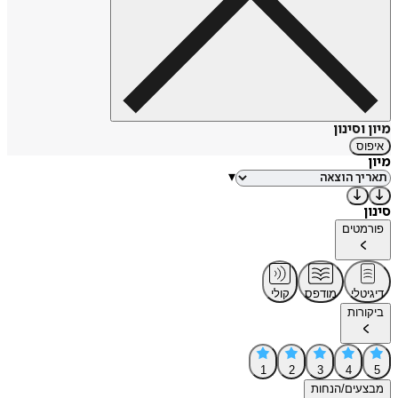
מיון וסינון
איפוס
מיון
▾
סינון
פורמטים
דיגיטלי
מודפס
קולי
ביקורות
1
2
3
4
5
מבצעים/הנחות