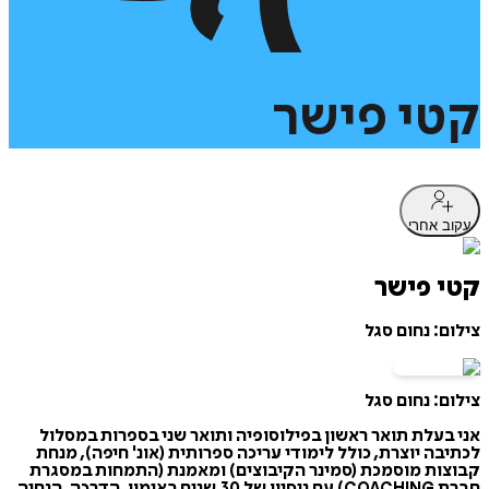
קטי
פישר
עקוב אחרי
קטי פישר
צילום: נחום סגל
צילום: נחום סגל
אני בעלת תואר ראשון בפילוסופיה ותואר שני בספרות במסלול
לכתיבה יוצרת, כולל לימודי עריכה ספרותית (אונ' חיפה), מנחת
קבוצות מוסמכת (סמינר הקיבוצים) ומאמנת (התמחות במסגרת
חברת COACHING) עם ניסיון של 30 שנים באימון, הדרכה, הנחיה