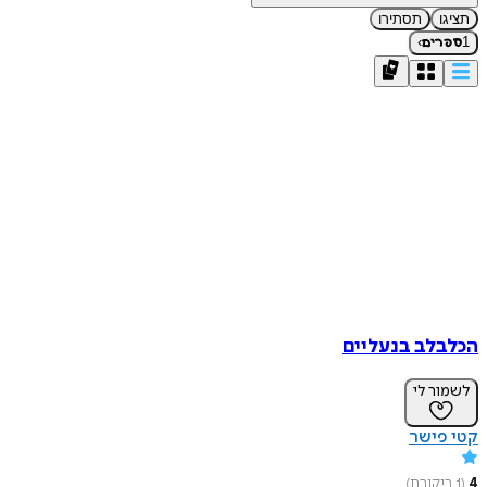
תציגו
תסתירו
›
1
ספרים
הכלבלב בנעליים
לשמור לי
קטי פישר
4
(
1
ביקורת
)