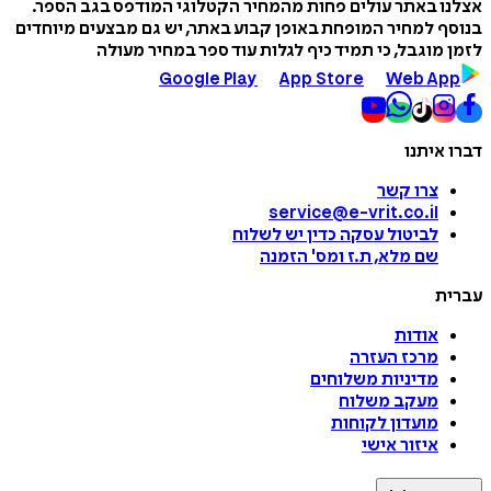
אצלנו באתר עולים פחות מהמחיר הקטלוגי המודפס בגב הספר.
בנוסף למחיר המופחת באופן קבוע באתר, יש גם מבצעים מיוחדים
לזמן מוגבל, כי תמיד כיף לגלות עוד ספר במחיר מעולה
Google Play
App Store
Web App
דברו איתנו
צרו קשר
service@e-vrit.co.il
לביטול עסקה
כדין יש לשלוח
שם מלא, ת.ז ומס
'
הזמנה
עברית
אודות
מרכז העזרה
מדיניות משלוחים
מעקב משלוח
מועדון לקוחות
איזור אישי