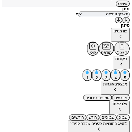
איפוס
מיון
▾
סינון
פורמטים
דיגיטלי
מודפס
קולי
ביקורות
1
2
3
4
5
מבצעים/הנחות
מבצעים
ספרייה ציבורית
עלו לאתר
שבוע
שבועיים
חודש
חודשיים
להציג בתוצאות ספרים שכבר קנית?