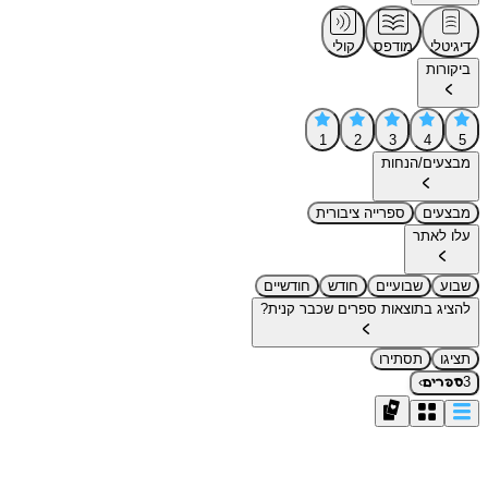
דיגיטלי
מודפס
קולי
ביקורות
1
2
3
4
5
מבצעים/הנחות
מבצעים
ספרייה ציבורית
עלו לאתר
שבוע
שבועיים
חודש
חודשיים
להציג בתוצאות ספרים שכבר קנית?
תציגו
תסתירו
›
3
ספרים