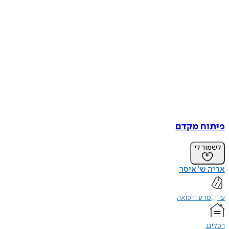
פיתוח מקדם
לשמור לי
אריה ש' איסר
עיון
מדע ורפואה
רסלינג