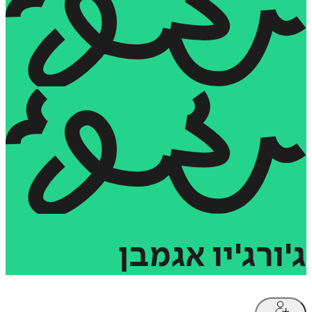
ג'ורג'יו
אגמבן