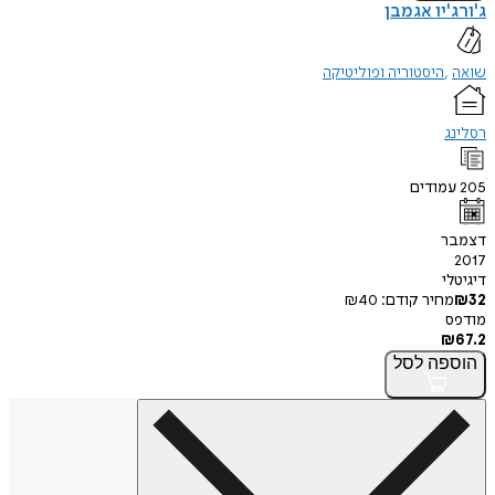
ג'ורג'יו אגמבן
שואה
היסטוריה ופוליטיקה
רסלינג
205
עמודים
דצמבר
2017
דיגיטלי
32
₪
מחיר קודם:
40
₪
מודפס
₪
67.2
הוספה
לסל