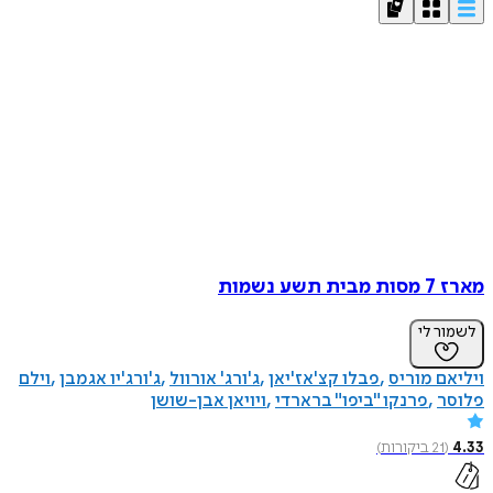
מארז 7 מסות מבית תשע נשמות
לשמור לי
ויליאם מוריס
פבלו קצ'אז'יאן
ג'ורג' אורוול
ג'ורג'יו אגמבן
וילם
פלוסר
פרנקו "ביפו" ברארדי
ויויאן אבן-שושן
4.33
(
21
ביקורות
)