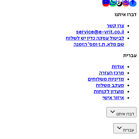
דברו איתנו
צרו קשר
service@e-vrit.co.il
לביטול עסקה
כדין יש לשלוח
שם מלא, ת.ז ומס
'
הזמנה
עברית
אודות
מרכז העזרה
מדיניות משלוחים
מעקב משלוח
מועדון לקוחות
איזור אישי
דברו איתנו
עברית