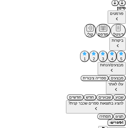
סינון
פורמטים
דיגיטלי
מודפס
קולי
ביקורות
1
2
3
4
5
מבצעים/הנחות
מבצעים
ספרייה ציבורית
עלו לאתר
שבוע
שבועיים
חודש
חודשיים
להציג בתוצאות ספרים שכבר קנית?
תציגו
תסתירו
›
4
ספרים