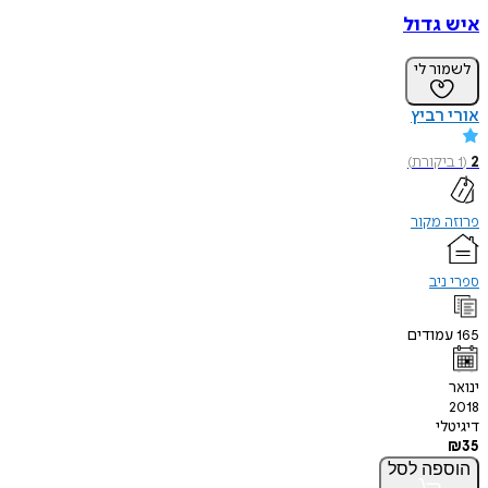
איש גדול
לשמור לי
אורי רביץ
2
(
1
ביקורת
)
פרוזה מקור
ספרי ניב
165
עמודים
ינואר
2018
דיגיטלי
₪
35
הוספה
לסל