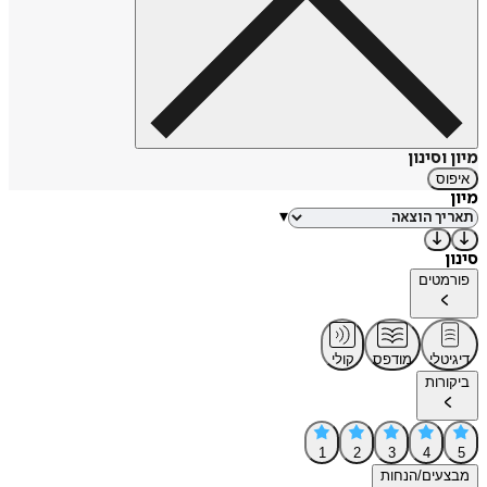
מיון וסינון
איפוס
מיון
▾
סינון
פורמטים
דיגיטלי
מודפס
קולי
ביקורות
1
2
3
4
5
מבצעים/הנחות