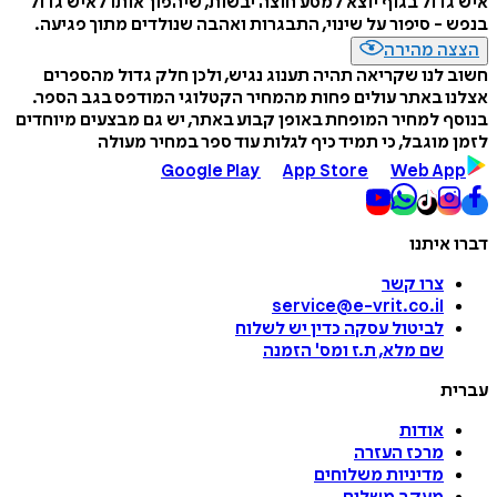
איש גדול בגוף יוצא למסע חוצה יבשות, שיהפוך אותו לאיש גדול
בנפש - סיפור על שינוי, התבגרות ואהבה שנולדים מתוך פגיעה.
הצצה מהירה
חשוב לנו שקריאה תהיה תענוג נגיש, ולכן חלק גדול מהספרים
אצלנו באתר עולים פחות מהמחיר הקטלוגי המודפס בגב הספר.
בנוסף למחיר המופחת באופן קבוע באתר, יש גם מבצעים מיוחדים
לזמן מוגבל, כי תמיד כיף לגלות עוד ספר במחיר מעולה
Google Play
App Store
Web App
דברו איתנו
צרו קשר
service@e-vrit.co.il
לביטול עסקה
כדין יש לשלוח
שם מלא, ת.ז ומס
'
הזמנה
עברית
אודות
מרכז העזרה
מדיניות משלוחים