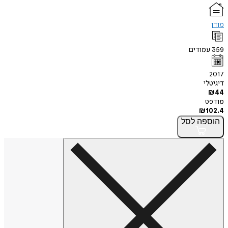
מודן
359
עמודים
2017
דיגיטלי
₪
44
מודפס
₪
102.4
הוספה
לסל