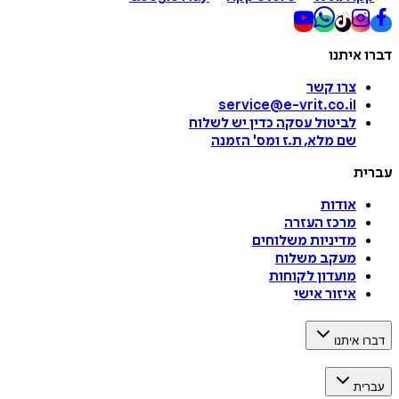
דברו איתנו
צרו קשר
service@e-vrit.co.il
לביטול עסקה
כדין יש לשלוח
שם מלא, ת.ז ומס
'
הזמנה
עברית
אודות
מרכז העזרה
מדיניות משלוחים
מעקב משלוח
מועדון לקוחות
איזור אישי
דברו איתנו
עברית