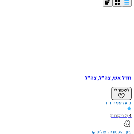
חדל אש, צה"ל, צה"ל
לשמור לי
בועז עמידרור
4
(
2
ביקורות
)
עיון
היסטוריה ופוליטיקה