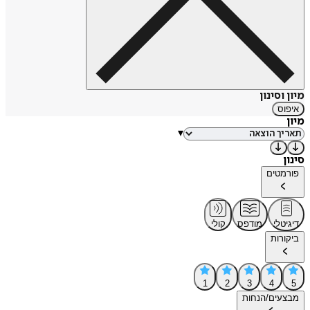
מיון וסינון
איפוס
מיון
▾
סינון
פורמטים
דיגיטלי
מודפס
קולי
ביקורות
1
2
3
4
5
מבצעים/הנחות