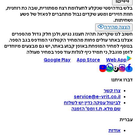
₪
44
בלש בודהיסטי שנקלע לתעלומת רצח מסתורית, שבה כת רוחנית,
חוות חזירים ומטע שקדים נבול מתחברים לפאזל של פשע
ושחיתות.
הצצה מהירה
חשוב לנו שקריאה תהיה תענוג נגיש, ולכן חלק גדול מהספרים
אצלנו באתר עולים פחות מהמחיר הקטלוגי המודפס בגב הספר.
בנוסף למחיר המופחת באופן קבוע באתר, יש גם מבצעים מיוחדים
לזמן מוגבל, כי תמיד כיף לגלות עוד ספר במחיר מעולה
Google Play
App Store
Web App
דברו איתנו
צרו קשר
service@e-vrit.co.il
לביטול עסקה
כדין יש לשלוח
שם מלא, ת.ז ומס
'
הזמנה
עברית
אודות