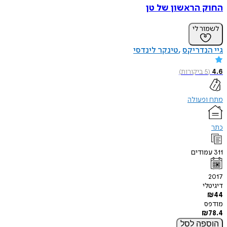
החוק הראשון של טן
לשמור לי
גיי הנדריקס
טינקר לינדסי
4.6
(
5
ביקורות
)
מתח ופעולה
כתר
311
עמודים
2017
דיגיטלי
₪
44
מודפס
₪
78.4
הוספה
לסל