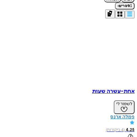
›
1
ספרים
אחת-עשרה שעות
לשמור לי
פמלה ארנס
4.25
(
4
ביקורות
)