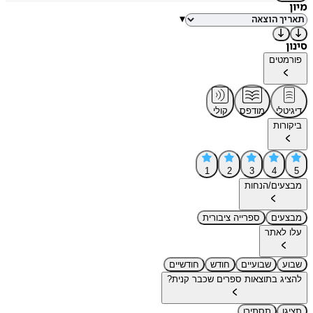
מיון
▾
סינון
פורמטים
דיגיטלי
מודפס
קולי
ביקורות
1
2
3
4
5
מבצעים/הנחות
מבצעים
ספרייה ציבורית
עלו לאתר
שבוע
שבועיים
חודש
חודשיים
להציג בתוצאות ספרים שכבר קנית?
תציגו
תסתירו