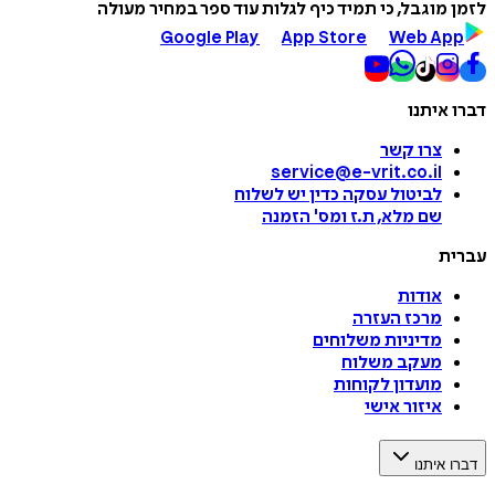
לזמן מוגבל, כי תמיד כיף לגלות עוד ספר במחיר מעולה
Google Play
App Store
Web App
דברו איתנו
צרו קשר
service@e-vrit.co.il
לביטול עסקה
כדין יש לשלוח
שם מלא, ת.ז ומס
'
הזמנה
עברית
אודות
מרכז העזרה
מדיניות משלוחים
מעקב משלוח
מועדון לקוחות
איזור אישי
דברו איתנו