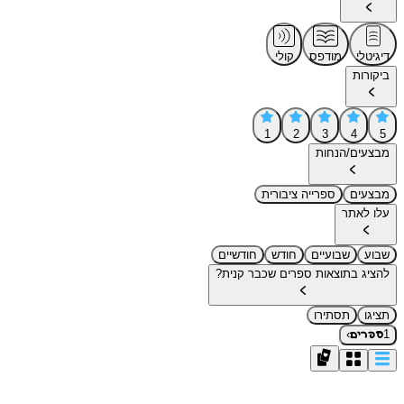
דיגיטלי
מודפס
קולי
ביקורות
1
2
3
4
5
מבצעים/הנחות
מבצעים
ספרייה ציבורית
עלו לאתר
שבוע
שבועיים
חודש
חודשיים
להציג בתוצאות ספרים שכבר קנית?
תציגו
תסתירו
›
1
ספרים