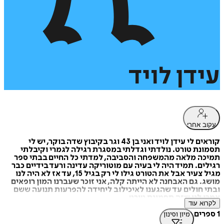
עידן
לויד
עקוב אחרי
קוראים לי עידן לויד ואני בן 43 וגר בקיבוץ שדה בוקר, יש לי
תסמונת טורט. נולדתי וגדלתי במסגרת רגילה לגמרי וקיבלתי
תמיכה מלאה מהמשפחה והסביבה, למדתי כל החיים בבתי ספר
רגילים. תמיד היה לי בעיה עם מוטוריקה עדינה ורעד בידיים כבר
מגיל צעיר אבל את הטורט גילו לי רק בגיל 15, עד אז לא היה לנו
מושג. גם האבחנה לא הייתה קלה, אני זוכר שעברנו המון רופאים
ובתי חולים עד שהגענו לאיכילוב ליחידה להפרעות תנועה ששם
אמרו לנו שזה תסמונת טורט.
לקרוא עוד
הרצאות – "זה התיק שלי" ההרצאה עוסקת בסיפור חיים שלי
1 ספרים
מיון וסינון
וההתמודדות עם הטורט.