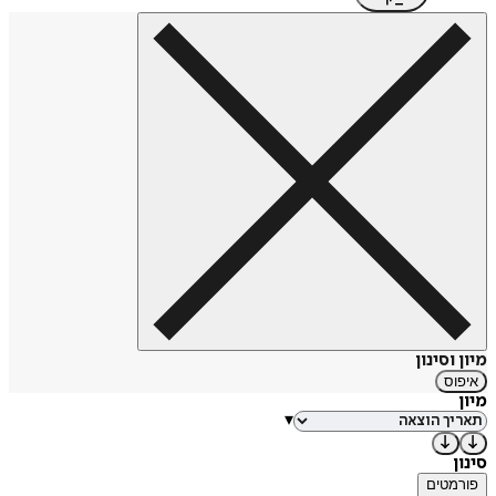
ספר– הספר מכיל את כל הפוסטים שיש לי בבלוג.
בלוג – בבלוג אני מדבר על כל מה שאני עובר ומצבים שאני נתקל
בהם במהלך החיים. אני גם כותב על נושאים שקשורים לטורט. הוא
מתורגם גם לאנגלית.
מיון וסינון
איפוס
מיון
▾
סינון
פורמטים