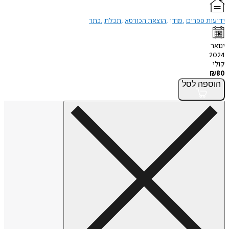
ידיעות ספרים
מודן
הוצאת הכורסא
תכלת
כתר
ינואר
2024
קולי
₪
80
הוספה
לסל