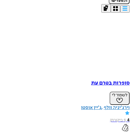
›
14
ספרים
סופרות בטרם עת
לשמור לי
וירג'יניה וולף
ג'יין אוסטן
4
(
1
ביקורת
)