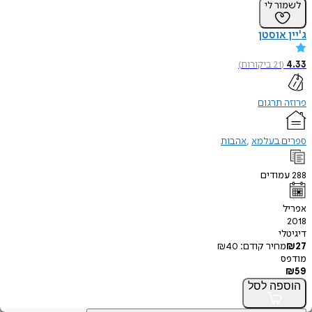
לשמור לי
ג'יין אוסטן
4.33
(
21
ביקורות
)
פרוזה תרגום
ספרים בעלמא
אהבות
288
עמודים
אפריל
2018
דיגיטלי
27
₪
מחיר קודם:
40
₪
מודפס
₪
59
הוספה
לסל