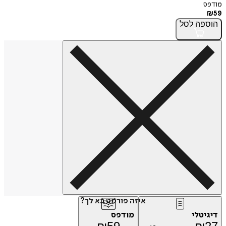
מודפס
₪
59
הוספה
לסל
איזה פורמט בא לך?
דיגיטלי
מודפס