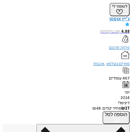
לשמור לי
ג'יין אוסטן
4.88
(
24
ביקורות
)
פרוזה תרגום
ספרים בעלמא
אהבות
467
עמודים
יוני
2024
דיגיטלי
27
₪
מחיר קודם:
48
₪
הוספה
לסל