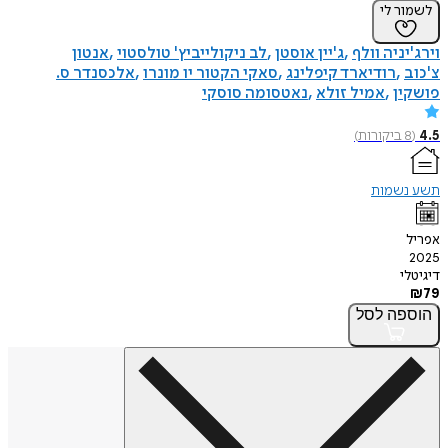
לשמור לי
וירג'יניה וולף
ג'יין אוסטן
לב ניקולייביץ' טולסטוי
אנטון
צ'כוב
רודיארד קיפלינג
סאקי הקטור יו מונרו
אלכסנדר ס.
פושקין
אמיל זולא
נאטסומה סוסקי
4.5
(
8
ביקורות
)
תשע נשמות
אפריל
2025
דיגיטלי
₪
79
הוספה
לסל