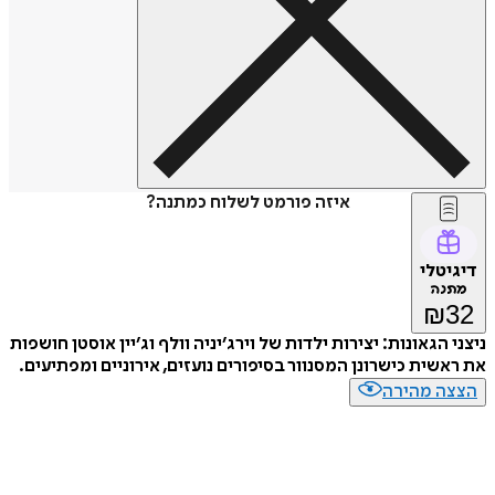
איזה פורמט לשלוח כמתנה?
דיגיטלי
מתנה
₪
32
ניצני הגאונות: יצירות ילדות של וירג׳יניה וולף וג׳יין אוסטן חושפות
את ראשית כישרונן המסנוור בסיפורים נועזים, אירוניים ומפתיעים.
הצצה מהירה