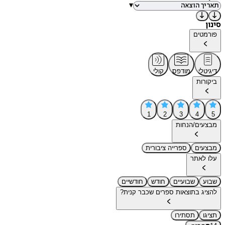
▾
סינון
פורמטים
דיגיטלי
מודפס
קולי
ביקורות
1
2
3
4
5
מבצעים/הנחות
מבצעים
ספרייה ציבורית
עלו לאתר
שבוע
שבועיים
חודש
חודשיים
להציג בתוצאות ספרים שכבר קנית?
תציגו
תסתירו