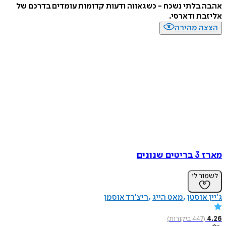
אהבה בלתי נשכח - כשגאווה ודעות קדומות עומדים בדרכם של
אליזבת ודארסי.
הצצה מהירה
מארז 3 בריטים שנונים
לשמור לי
ג'יין אוסטן
מאט הייג
ריצ'רד אוסמן
4.26
(
447
ביקורות
)