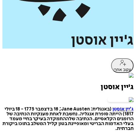
ג'יין
אוסטן
עקוב אחרי
ג'יין אוסטן
גֵ'יין אוֹסטֶן
(באנגלית: Jane Austen;‏ 16 בדצמבר 1775 - 18 ביולי
1817) הייתה סופרת אנגליה. נחשבת לאחת מענקיות הכתיבה של
הרומנים הקלאסיים. הכתיבה שלההתמקדה בעיקר בחיי מעמד
בעלי האדמות הבריטי ומאופיינת בטון קליל המשלב בתוכו ביקורת
חברתית.