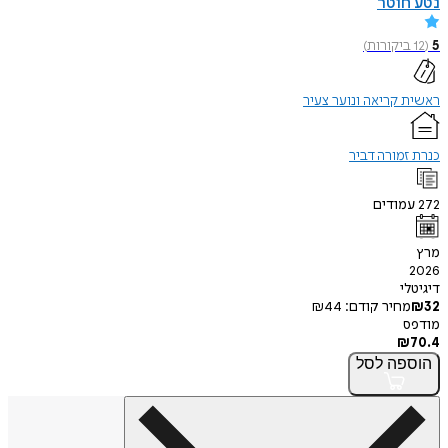
נטע חוטר
5
(
12
ביקורות
)
ראשית קריאה ונוער צעיר
כנרת זמורה דביר
272
עמודים
מרץ
2026
דיגיטלי
32
₪
מחיר קודם:
44
₪
מודפס
₪
70.4
הוספה
לסל