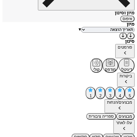
מיון וסינון
איפוס
מיון
▾
סינון
פורמטים
דיגיטלי
מודפס
קולי
ביקורות
1
2
3
4
5
מבצעים/הנחות
מבצעים
ספרייה ציבורית
עלו לאתר
שבוע
שבועיים
חודש
חודשיים