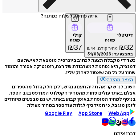
איזה פורמט לשלוח כמתנה?
דיגיטלי
קולי
מתנה
מתנה
₪
37
₪
32
מחיר קודם:
44
₪
במבצע עד:
31/08/2026
כשדידי מקבלת הצעה לכתוב ביוגרפיה מומצאת לאישה עם
דמנציה, היא נסחפת למערבולת של רצח, רומנטיקה אסורה והומור
שחור על כל מה שאסור לצחוק עליו.
הצצה מהירה
חשוב לנו שקריאה תהיה תענוג נגיש, ולכן חלק גדול מהספרים
אצלנו באתר עולים פחות מהמחיר הקטלוגי המודפס בגב הספר.
בנוסף למחיר המופחת באופן קבוע באתר, יש גם מבצעים מיוחדים
לזמן מוגבל, כי תמיד כיף לגלות עוד ספר במחיר מעולה
Google Play
App Store
Web App
דברו איתנו