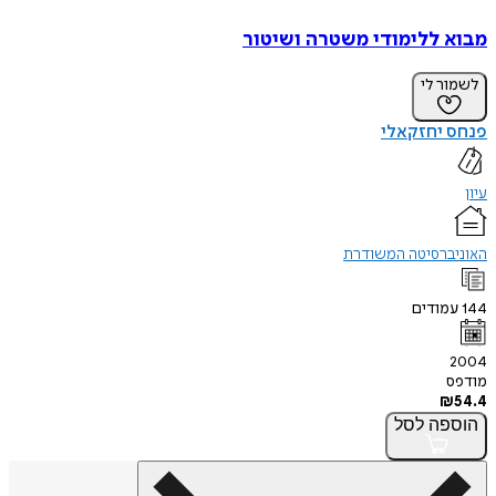
מבוא ללימודי משטרה ושיטור
לשמור לי
פנחס יחזקאלי
עיון
האוניברסיטה המשודרת
144
עמודים
2004
מודפס
₪
54.4
הוספה
לסל