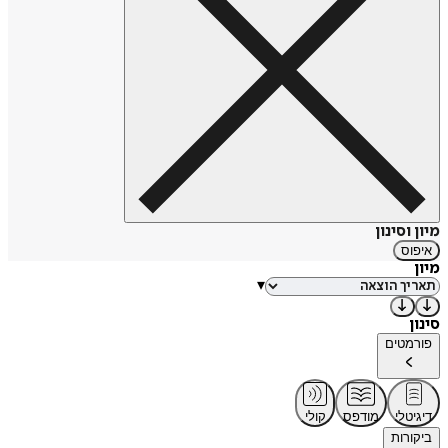
מיון וסינון
איפוס
מיון
▾
סינון
פורמטים
דיגיטלי
מודפס
קולי
ביקורות