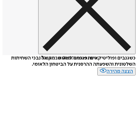
איזה פורמט לשלוח כמתנה?
כשגנבים ופוליטיקאים נפגשים: מסע מרתק אל נבכי השחיתות
השלטונית והשפעתה ההרסנית על הביטחון הלאומי.
הצצה מהירה