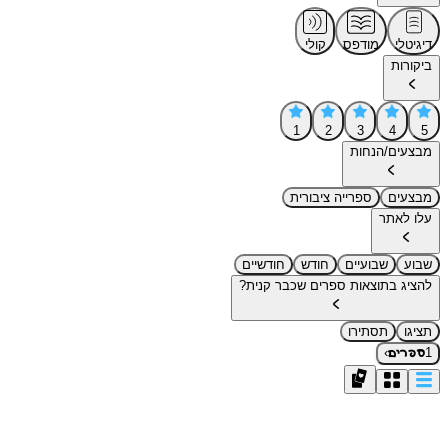
דיגיטלי
מודפס
קולי
ביקורות
1
2
3
4
5
מבצעים/הנחות
מבצעים
ספרייה ציבורית
עלו לאתר
שבוע
שבועיים
חודש
חודשיים
להציג בתוצאות ספרים שכבר קנית?
תציגו
תסתירו
›
1
ספרים